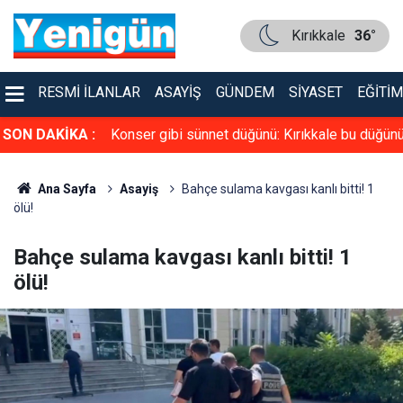
Kırıkkale
36°
RESMI İLANLAR
ASAYIŞ
GÜNDEM
SIYASET
EĞITIM
üven tazeledi!
SON DAKİKA :
Konser gibi sünnet düğünü: Kırıkkale bu düğün
konuşuyor
Ana Sayfa
Asayiş
Bahçe sulama kavgası kanlı bitti! 1
ölü!
Bahçe sulama kavgası kanlı bitti! 1
ölü!