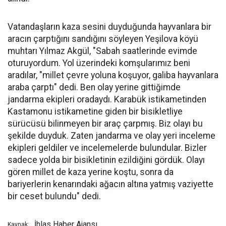
Vatandaşların kaza sesini duyduğunda hayvanlara bir
aracın çarptığını sandığını söyleyen Yeşilova köyü
muhtarı Yılmaz Akgül, "Sabah saatlerinde evimde
oturuyordum. Yol üzerindeki komşularımız beni
aradılar, "millet çevre yoluna koşuyor, galiba hayvanlara
araba çarptı" dedi. Ben olay yerine gittiğimde
jandarma ekipleri oradaydı. Karabük istikametinden
Kastamonu istikametine giden bir bisikletliye
sürücüsü bilinmeyen bir araç çarpmış. Biz olayı bu
şekilde duyduk. Zaten jandarma ve olay yeri inceleme
ekipleri geldiler ve incelemelerde bulundular. Bizler
sadece yolda bir bisikletinin ezildiğini gördük. Olayı
gören millet de kaza yerine koştu, sonra da
bariyerlerin kenarındaki ağacın altına yatmış vaziyette
bir ceset bulundu" dedi.
İhlas Haber Ajansı
Kaynak: