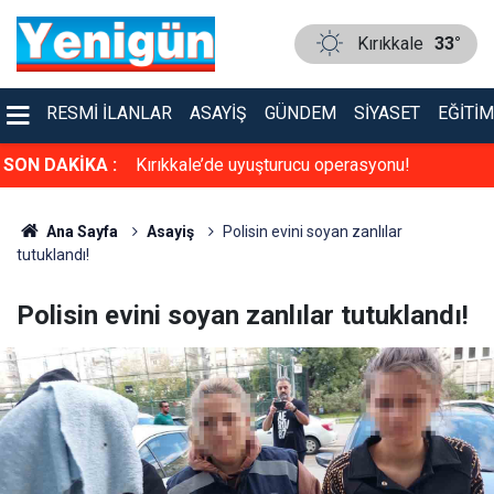
Kırıkkale
33°
RESMI İLANLAR
ASAYIŞ
GÜNDEM
SIYASET
EĞITIM
a sinema keyfi
SON DAKİKA :
Kırıkkale’de uyuşturucu operasyonu!
Ana Sayfa
Asayiş
Polisin evini soyan zanlılar
tutuklandı!
Polisin evini soyan zanlılar tutuklandı!