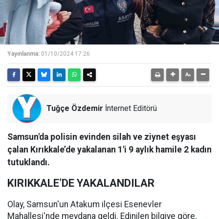
Yayınlanma:
01/10/2024 17:26
Tuğçe Özdemir
İnternet Editörü
Samsun'da polisin evinden silah ve ziynet eşyası
çalan Kırıkkale’de yakalanan 1'i 9 aylık hamile 2 kadın
tutuklandı.
KIRIKKALE’DE YAKALANDILAR
Olay, Samsun'un Atakum ilçesi Esenevler
Mahallesi'nde meydana geldi. Edinilen bilgiye göre,