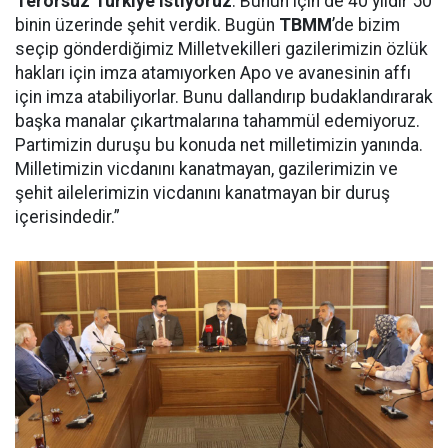
Terörsüz Türkiye istiyoruz
. Bunun için de 40 yıldır 50
binin üzerinde şehit verdik. Bugün
TBMM
’de bizim
seçip gönderdiğimiz Milletvekilleri gazilerimizin özlük
hakları için imza atamıyorken Apo ve avanesinin affı
için imza atabiliyorlar. Bunu dallandırıp budaklandırarak
başka manalar çıkartmalarına tahammül edemiyoruz.
Partimizin duruşu bu konuda net milletimizin yanında.
Milletimizin vicdanını kanatmayan, gazilerimizin ve
şehit ailelerimizin vicdanını kanatmayan bir duruş
içerisindedir.”