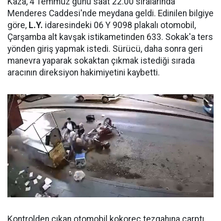
Kaza, 4 Temmuz günü saat 22.00 sıralarında
Menderes Caddesi'nde meydana geldi. Edinilen bilgiye
göre,
L.Y.
idaresindeki 06 Y 9098 plakalı otomobil,
Çarşamba alt kavşak istikametinden 633. Sokak'a ters
yönden giriş yapmak istedi. Sürücü, daha sonra geri
manevra yaparak sokaktan çıkmak istediği sırada
aracının direksiyon hakimiyetini kaybetti.
Kontrolden çıkan otomobil kokoreç tezgahına çarptı.