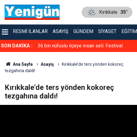
Kırıkkale
35°
RESMI İLANLAR
ASAYIŞ
GÜNDEM
SIYASET
EĞITIM
ı günü: Aslı
SON DAKİKA :
36 bin nüfuslu ilçeye insan seli: Festival
sokakları doldurdu, kilometrelerce uzunlukta
Ana Sayfa
Asayiş
Kırıkkale’de ters yönden kokoreç
araç kuyruğu oluştu
tezgahına daldı!
Kırıkkale’de ters yönden kokoreç
tezgahına daldı!