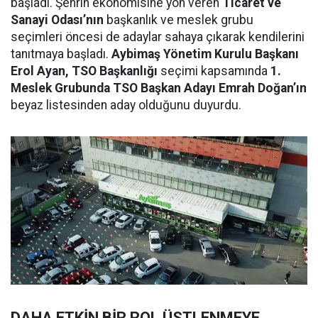
başladı. Şehrin ekonomisine yön veren
Ticaret ve
Sanayi Odası’nın
başkanlık ve meslek grubu
seçimleri öncesi de adaylar sahaya çıkarak kendilerini
tanıtmaya başladı.
Aybimaş Yönetim Kurulu Başkanı
Erol Ayan, TSO Başkanlığı
seçimi kapsamında
1.
Meslek Grubunda TSO Başkan Adayı Emrah Doğan’ın
beyaz listesinden aday olduğunu duyurdu.
DAHA ETKİN BİR ROL ÜSTLENMEYE