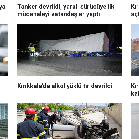
aya
Tanker devrildi, yaralı sürücüye ilk
Kı
müdahaleyi vatandaşlar yaptı
açt
Kırıkkale'de alkol yüklü tır devrildi
Kır
kal