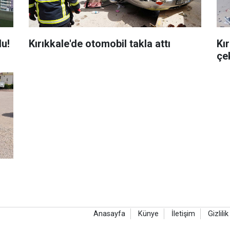
du!
Kırıkkale'de otomobil takla attı
Kı
çe
Anasayfa
Künye
İletişim
Gizlilik