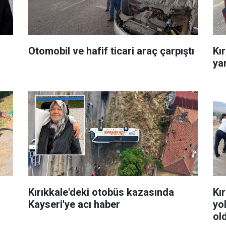
Otomobil ve hafif ticari araç çarpıştı
Kır
yar
Kırıkkale'deki otobüs kazasında
Kı
Kayseri'ye acı haber
yol
ol