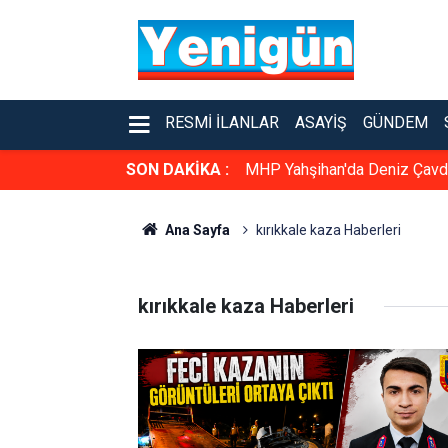
RESMI İLANLAR
ASAYIŞ
GÜNDEM
SON DAKİKA :
MHP Yahşihan'da Deniz Çavda
Ana Sayfa
kırıkkale kaza Haberleri
kırıkkale kaza Haberleri