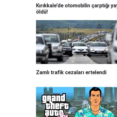
Kırıkkale’de otomobilin çarptığı y
öldü!
Zamlı trafik cezaları ertelendi