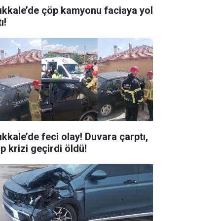
rıkkale’de çöp kamyonu faciaya yol
ı!
ıkkale’de feci olay! Duvara çarptı,
p krizi geçirdi öldü!