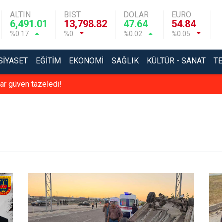
ALTIN
BIST
DOLAR
EURO
6,491.01
13,798.82
47.64
54.84
%0.17
%0
%0.02
%0.05
SIYASET
EĞITIM
EKONOMI
SAĞLIK
KÜLTÜR - SANAT
T
r güven tazeledi!