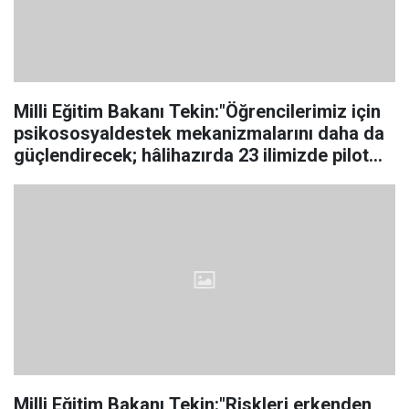
Milli Eğitim Bakanı Tekin:"Öğrencilerimiz için
psikososyaldestek mekanizmalarını daha da
güçlendirecek; hâlihazırda 23 ilimizde pilot
olarak yürüttüğümüz Duygu, Değer Temelli
Dijital Esenlik Projemizi genişleterek ülke
sathı
Milli Eğitim Bakanı Tekin:"Riskleri erkenden