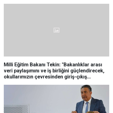
alıyoruz. Devriye faaliyetlerine daha fazla
ağırlık verecek, ilgili birimlerimizin kapas
Milli Eğitim Bakanı Tekin: "Bakanlıklar arası
veri paylaşımını ve iş birliğini güçlendirecek,
okullarımızın çevresinden giriş-çıkış
düzenine, riskli durumlara erken
müdahaleden kurumlar arası eşgüdüme
kadar yeni çalışma mode