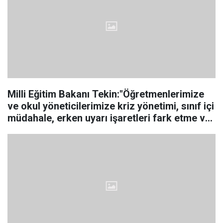
Milli Eğitim Bakanı Tekin:"Öğretmenlerimize
ve okul yöneticilerimize kriz yönetimi, sınıf içi
müdahale, erken uyarı işaretleri fark etme ve
riskli durumlara doğru tepki verme
konularında kapsamlı eğitimlerimize devam
edeceği