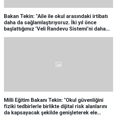
Bakan Tekin: "Aile ile okul arasındaki irtibatı
daha da sağlamlaştırıyoruz. İki yıl önce
başlattığımız ’Veli Randevu Sistemi’ni daha
etkin hâle getirecek, okul-aile-rehberlik
sürecini gündelik eğitim hayatının tamamında
daha
Milli Eğitim Bakanı Tekin: "Okul güvenliğini
fiziki tedbirlerle birlikte dijital risk alanlarını
da kapsayacak şekilde genişleterek ele