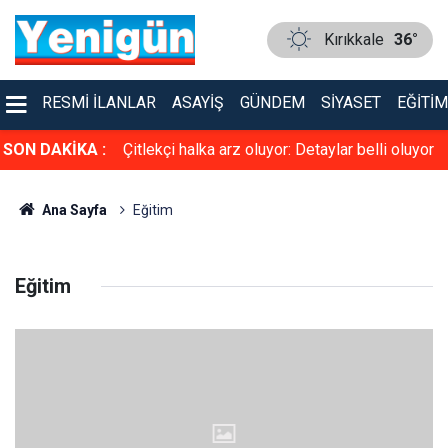
Kırıkkale
36°
RESMI İLANLAR
ASAYIŞ
GÜNDEM
SIYASET
EĞITIM
n yeni uygulama
SON DAKİKA :
Çitlekçi halka arz oluyor: Detaylar belli oluyor
Ana Sayfa
Eğitim
Eğitim