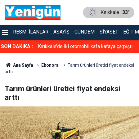
Kırıkkale
33°
RESMI İLANLAR
ASAYIŞ
GÜNDEM
SIYASET
EĞITIM
asiyet!
SON DAKİKA :
Kırıkkale’de iki otomobil kafa kafaya çarpıştı
Ana Sayfa
Ekonomi
Tarım ürünleri üretici fiyat endeksi
arttı
Tarım ürünleri üretici fiyat endeksi
arttı