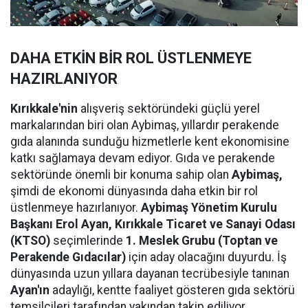
DAHA ETKİN BİR ROL ÜSTLENMEYE
HAZIRLANIYOR
Kırıkkale'nin
alışveriş sektöründeki güçlü yerel
markalarından biri olan Aybimaş, yıllardır perakende
gıda alanında sunduğu hizmetlerle kent ekonomisine
katkı sağlamaya devam ediyor. Gıda ve perakende
sektöründe önemli bir konuma sahip olan
Aybimaş,
şimdi de ekonomi dünyasında daha etkin bir rol
üstlenmeye hazırlanıyor.
Aybimaş Yönetim Kurulu
Başkanı Erol Ayan,
Kırıkkale Ticaret ve Sanayi Odası
(KTSO)
seçimlerinde
1. Meslek Grubu (Toptan ve
Perakende Gıdacılar)
için aday olacağını duyurdu. İş
dünyasında uzun yıllara dayanan tecrübesiyle tanınan
Ayan'ın
adaylığı, kentte faaliyet gösteren gıda sektörü
temsilcileri tarafından yakından takip ediliyor.