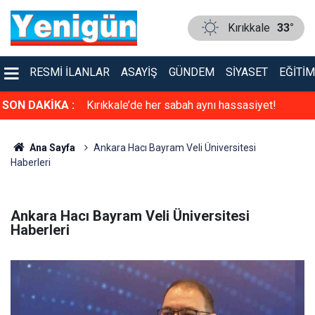
Kırıkkale
33°
RESMI İLANLAR
ASAYIŞ
GÜNDEM
SIYASET
EĞITIM
u İlke Özyüksel
SON DAKİKA :
Kırıkkale’de her sabah aynı hassasiyet!
Ana Sayfa
Ankara Hacı Bayram Veli Üniversitesi
Haberleri
Ankara Hacı Bayram Veli Üniversitesi
Haberleri