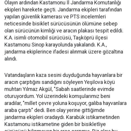
Olayın ardından Kastamonu İl Jandarma Komutanlığı
ekipleri harekete geçti. Jandarma ekipleri tarafından
yapılan güvenlik kamerası ve PTS incelemleri
neticesinde bisiklet sürücüsünün ölümüne sebep
olan sürücünün kimliği ve aracın plakası tespit edildi.
K.A. isimli otomobil sürücüsü, Taşköprü ilçesi
Kastamonu Sinop karayolunda yakalandı. K.A.,
jandarma ekiplerince ifadesi alınmak üzere gözaltına
alındı.
Vatandaşların kaza sesini duyduğunda hayvanlara bir
aracın çarptığını sandığını söyleyen Yeşilova köyü
muhtarı Yılmaz Akgül, "Sabah saatlerinde evimde
oturuyordum. Yol üzerindeki komşularımız beni
aradılar, "millet çevre yoluna koşuyor, galiba hayvanlara
araba çarptı" dedi. Ben olay yerine gittiğimde
jandarma ekipleri oradaydı. Karabük istikametinden
Kastamonu istikametine giden bir bisikletliye