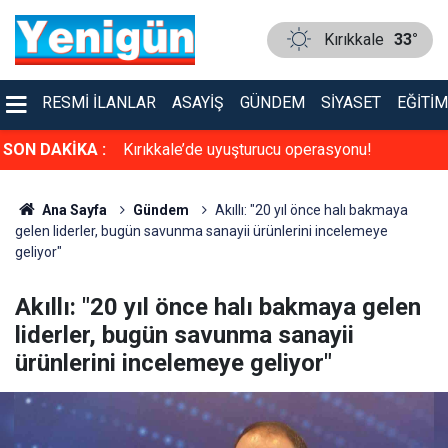
Kırıkkale
33°
RESMI İLANLAR
ASAYIŞ
GÜNDEM
SIYASET
EĞITIM
a sinema keyfi
SON DAKİKA :
Kırıkkale’de uyuşturucu operasyonu!
Ana Sayfa
Gündem
Akıllı: "20 yıl önce halı bakmaya
gelen liderler, bugün savunma sanayii ürünlerini incelemeye
geliyor"
Akıllı: "20 yıl önce halı bakmaya gelen
liderler, bugün savunma sanayii
ürünlerini incelemeye geliyor"