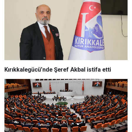
Kırıkkalegücü’nde Şeref Akbal istifa etti