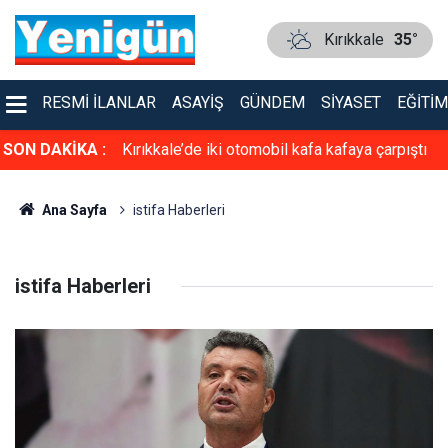
Kırıkkale
35°
RESMI İLANLAR
ASAYIŞ
GÜNDEM
SIYASET
EĞITIM
asiyet!
SON DAKİKA :
Kırıkkale’de iki otomobil kafa kafaya çarpıştı
Ana Sayfa
istifa Haberleri
istifa Haberleri