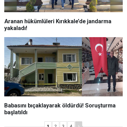
Aranan hükümlüleri Kırıkkale’de jandarma
yakaladı!
Babasını bıçaklayarak öldürdü! Soruşturma
başlatıldı
1
2
3
4