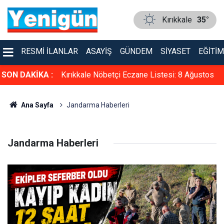
Kırıkkale
35°
RESMI İLANLAR
ASAYIŞ
GÜNDEM
SIYASET
EĞITIM
 8 Ağustos
SON DAKİKA :
Kırıkkale Nöbetçi Eczane Listesi: 8 Ağustos
2026
Ana Sayfa
Jandarma Haberleri
Jandarma Haberleri