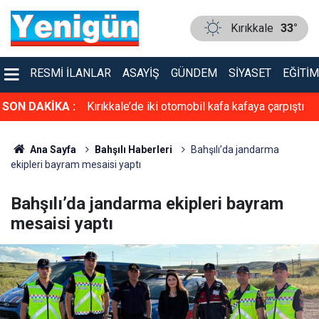
Kırıkkale
33°
RESMI İLANLAR
ASAYIŞ
GÜNDEM
SIYASET
EĞITIM
asiyet!
SON DAKİKA :
Kırıkkale’de iki otomobil kafa kafaya çarpıştı
Ana Sayfa
Bahşılı Haberleri
Bahşılı’da jandarma
ekipleri bayram mesaisi yaptı
Bahşılı’da jandarma ekipleri bayram
mesaisi yaptı