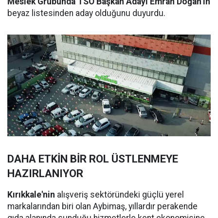
Meslek Grubunda TSO Başkan Adayı Emrah Doğan’ın
beyaz listesinden aday olduğunu duyurdu.
DAHA ETKİN BİR ROL ÜSTLENMEYE
HAZIRLANIYOR
Kırıkkale'nin
alışveriş sektöründeki güçlü yerel
markalarından biri olan Aybimaş, yıllardır perakende
gıda alanında sunduğu hizmetlerle kent ekonomisine