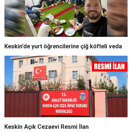
Keskin’de yurt öğrencilerine çiğ köfteli veda
Keskin Açık Cezaevi Resmi İlan