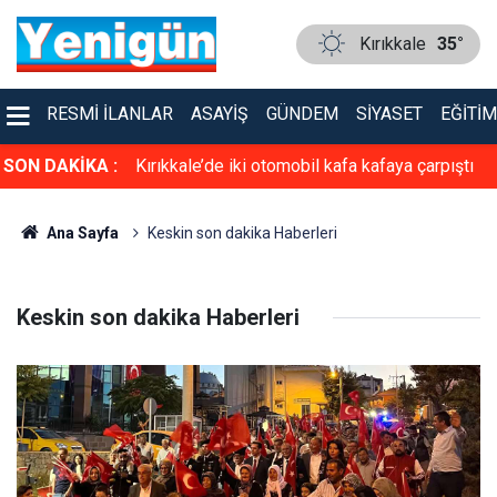
Kırıkkale
35°
RESMI İLANLAR
ASAYIŞ
GÜNDEM
SIYASET
EĞITIM
SON DAKİKA :
Kırıkkale’de iki otomobil kafa kafaya çarpıştı
Ana Sayfa
Keskin son dakika Haberleri
Keskin son dakika Haberleri