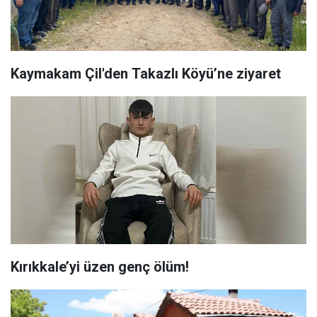
Kaymakam Çil'den Takazlı Köyü’ne ziyaret
Kırıkkale’yi üzen genç ölüm!