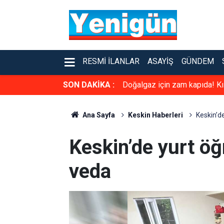
RESMI İLANLAR
ASAYIŞ
GÜNDEM
SON DAKİKA :
Doğalgaz için zam kapıda! K
Ana Sayfa
Keskin Haberleri
Keskin’de
Keskin’de yurt öğr
veda