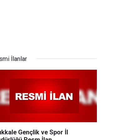
smi İlanlar
rıkkale Gençlik ve Spor İl
dürlüğü Resm İlan