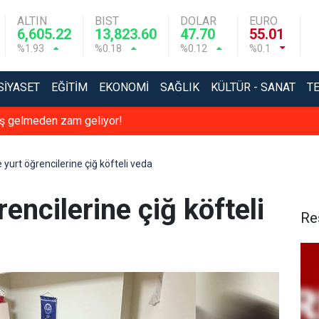
ALTIN
BIST
DOLAR
EURO
6,605.22
13,823.60
47.70
55.01
%1.93
%0.18
%0.12
%0.1
SIYASET
EĞITIM
EKONOMI
SAĞLIK
KÜLTÜR - SANAT
T
ış gelmeden zam geliyor!
 yurt öğrencilerine çiğ köfteli veda
encilerine çiğ köfteli
Re