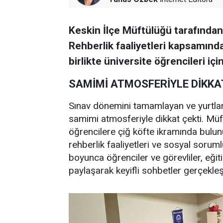
Keskin İlçe Müftülüğü tarafında
Rehberlik faaliyetleri kapsamında
birlikte üniversite öğrencileri iç
SAMİMİ ATMOSFERİYLE DİKKA
Sınav dönemini tamamlayan ve yurtlarda
samimi atmosferiyle dikkat çekti. Mü
öğrencilere çiğ köfte ikramında bulun
rehberlik faaliyetleri ve sosyal sorumlu
boyunca öğrenciler ve görevliler, eği
paylaşarak keyifli sohbetler gerçekleşt