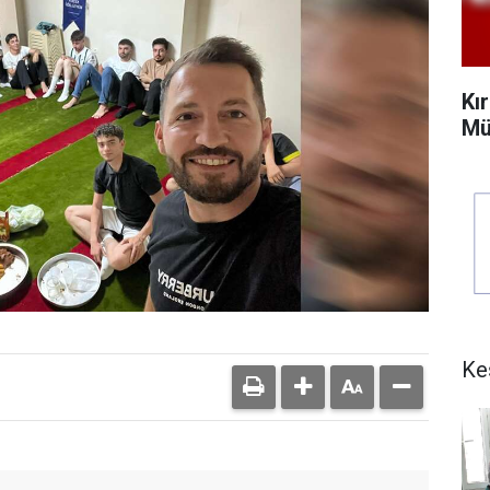
Kı
Mü
Ke