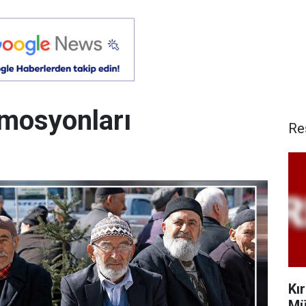
mosyonları
Re
Kı
Mü