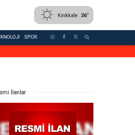
Kırıkkale
36°
EKNOLOJI
SPOR
Kırıkkale’de bugün vefat edenler
smi İlanlar