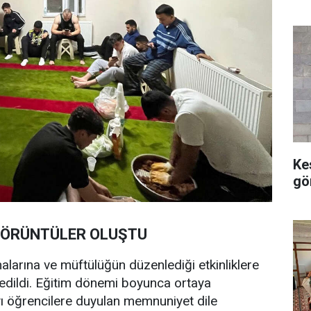
Ke
gö
GÖRÜNTÜLER OLUŞTU
larına ve müftülüğün düzenlediği etkinliklere
r edildi. Eğitim dönemi boyunca ortaya
yı öğrencilere duyulan memnuniyet dile