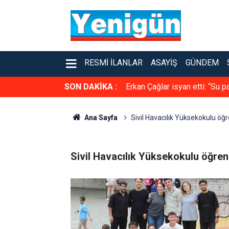
RESMI İLANLAR
ASAYIŞ
GÜNDEM
SON DAKİKA :
Erkan Çağlar isyan etti: “Su
Ana Sayfa
Sivil Havacılık Yüksekokulu öğr
Sivil Havacılık Yüksekokulu öğrenc