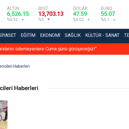
ALTIN
BIST
DOLAR
EURO
6,526.15
13,703.13
47.59
55.07
%0.52
%0
%0.02
%0.1
SIYASET
EĞITIM
EKONOMI
SAĞLIK
KÜLTÜR - SANAT
T
 paralarını ödemeyenlere Cuma günü görüşeceğiz!”
encileri Haberleri
ileri Haberleri