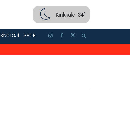
Kırıkkale
34°
EKNOLOJI
SPOR
Ablasını silahla öldürdü, Keskin’d