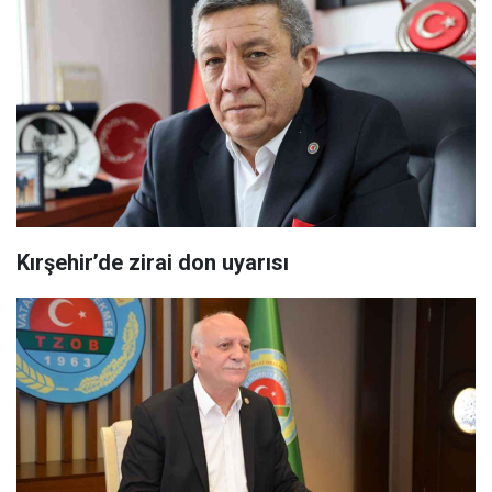
Kırşehir’de zirai don uyarısı