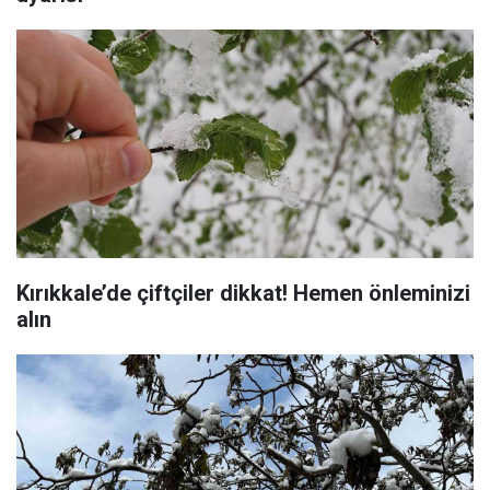
Kırıkkale’de çiftçiler dikkat! Hemen önleminizi
alın