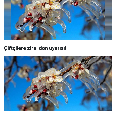
Çiftçilere zirai don uyarısı!