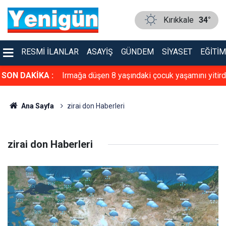
Kırıkkale
34°
RESMI İLANLAR
ASAYIŞ
GÜNDEM
SIYASET
EĞITIM
ı günü: Aslı
SON DAKİKA :
Irmağa düşen 8 yaşındaki çocuk yaşamını yitird
Ana Sayfa
zirai don Haberleri
zirai don Haberleri