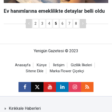
Ev hanımlarına emeklilikte detaylar belli oldu
2
3
4
5
6
7
8
Yenigün Gazetesi © 2023
Anasayfa
Künye
İletişim
Gizlilik İlkeleri
Sitene Ekle
Marka Flower Çiçekçi
Kırıkkale Haberleri