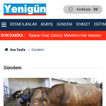
Kırıkkale
36°
RESMI İLANLAR
ASAYIŞ
GÜNDEM
SIYASET
EĞITIM
şvurular
SON DAKİKA :
Başkan Önal, Çalılıöz Mahallesi’nde talepleri
dinledi
Ana Sayfa
Gündem
Gündem