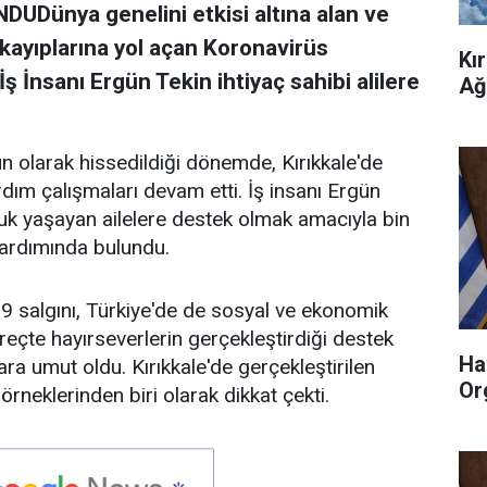
Dünya genelini etkisi altına alan ve
 kayıplarına yol açan Koronavirüs
Kı
 İnsanı Ergün Tekin ihtiyaç sahibi alilere
Ağ
un olarak hissedildiği dönemde, Kırıkkale'de
rdım çalışmaları devam etti. İş insanı Ergün
uk yaşayan ailelere destek olmak amacıyla bin
 yardımında bulundu.
19 salgını, Türkiye'de de sosyal ve ekonomik
reçte hayırseverlerin gerçekleştirdiği destek
Ha
ra umut oldu. Kırıkkale'de gerçekleştirilen
Or
neklerinden biri olarak dikkat çekti.