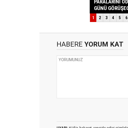
HABERE
YORUM KAT
UYARI:
Küfür, hakaret, rencide edici cümleler 