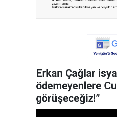
yazılmamış,
Türkçe karakter kullanılmayan ve büyük har
Erkan Çağlar isyan
ödemeyenlere C
görüşeceğiz!”