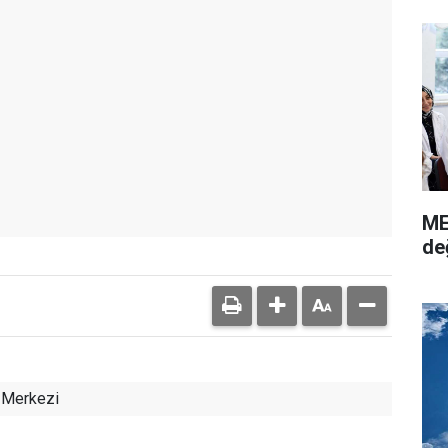
ME
de
 Merkezi