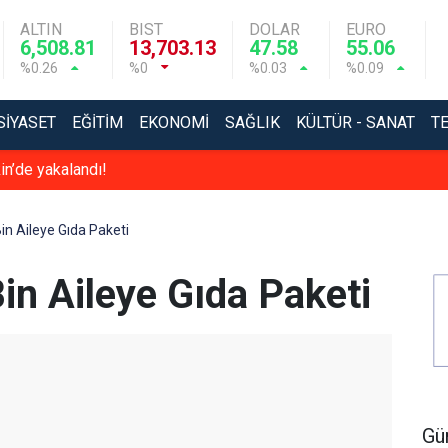
ALTIN
BIST
DOLAR
EURO
6,508.81
13,703.13
47.58
55.06
%0.26
%0
%0.03
%0.09
SIYASET
EĞITIM
EKONOMI
SAĞLIK
KÜLTÜR - SANAT
T
in’de yakalandı!
in Aileye Gıda Paketi
in Aileye Gıda Paketi
Gü