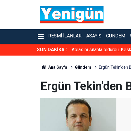
RESMI İLANLAR
ASAYIŞ
GÜNDEM
SON DAKİKA :
Ablasını silahla öldürdü, Kesk
Ana Sayfa
Gündem
Ergün Tekin’den B
Ergün Tekin’den B