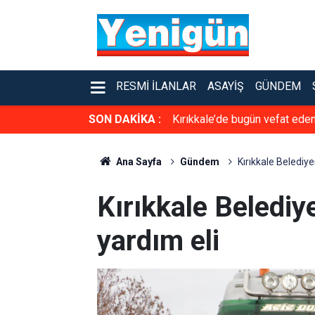
RESMI İLANLAR
ASAYIŞ
GÜNDEM
SON DAKİKA :
Kırıkkale’de bugün vefat ede
Ana Sayfa
Gündem
Kırıkkale Belediye
Kırıkkale Belediy
yardım eli