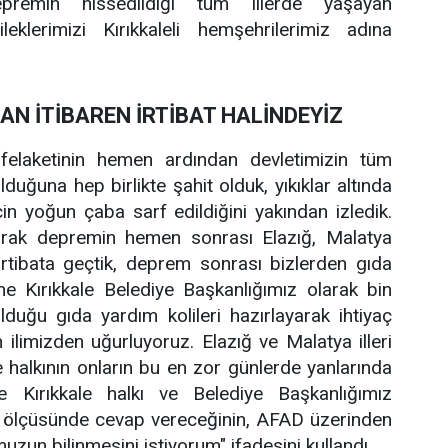
depremin hissedildiği tüm illerde yaşayan
klerimizi Kırıkkaleli hemşehrilerimiz adına
AN İTİBAREN İRTİBAT HALİNDEYİZ
felaketinin hemen ardından devletimizin tüm
lduğuna hep birlikte şahit olduk, yıkıklar altında
çin yoğun çaba sarf edildiğini yakından izledik.
olarak depremin hemen sonrası Elazığ, Malatya
e irtibata geçtik, deprem sonrası bizlerden gıda
ne Kırıkkale Belediye Başkanlığımız olarak bin
uğu gıda yardım kolileri hazırlayarak ihtiyaç
 ilimizden uğurluyoruz. Elazığ ve Malatya illeri
le halkının onların bu en zor günlerde yanlarında
ne Kırıkkale halkı ve Belediye Başkanlığımız
ı ölçüsünde cevap vereceğinin, AFAD üzerinden
ğumuzun bilinmesini istiyorum" ifadesini kullandı.