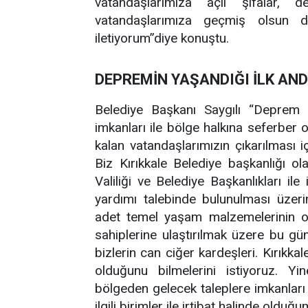
vatandaşlarımıza açıl şifalar, 
vatandaşlarımıza geçmiş olsun dile
iletiyorum”diye konuştu.
DEPREMİN YAŞANDIĞI İLK AND
Belediye Başkanı Saygılı “Deprem 
imkanları ile bölge halkına seferber o
kalan vatandaşlarımızın çıkarılması i
Biz Kırıkkale Belediye başkanlığı 
Valiliği ve Belediye Başkanlıkları il
yardımı talebinde bulunulması üzeri
adet temel yaşam malzemelerinin old
sahiplerine ulaştırılmak üzere bu gün
bizlerin can ciğer kardeşleri. Kırıkka
olduğunu bilmelerini istiyoruz. Yi
bölgeden gelecek taleplere imkanlar
ilgili birimler ile irtibat halinde oldu