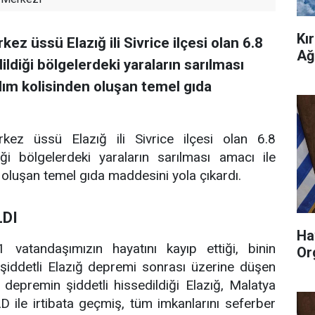
Kı
kez üssü Elazığ ili Sivrice ilçesi olan 6.8
Ağ
diği bölgelerdeki yaraların sarılması
rdım kolisinden oluşan temel gıda
erkez üssü Elazığ ili Sivrice ilçesi olan 6.8
ği bölgelerdeki yaraların sarılması amacı ile
n oluşan temel gıda maddesini yola çıkardı.
LDI
Ha
1 vatandaşımızın hayatını kayıp ettiği, binin
Or
 şiddetli Elazığ depremi sonrası üzerine düşen
 depremin şiddetli hissedildiği Elazığ, Malatya
FAD ile irtibata geçmiş, tüm imkanlarını seferber