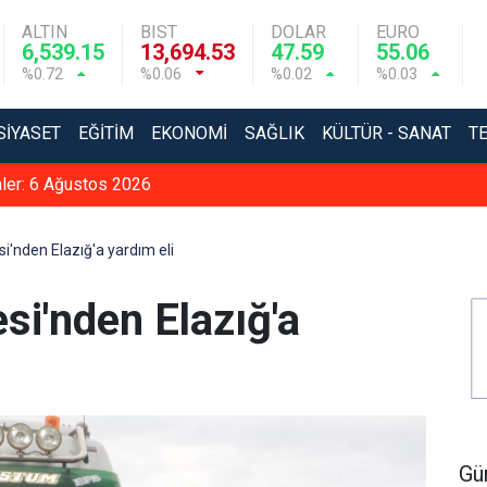
ALTIN
BIST
DOLAR
EURO
6,539.15
13,694.53
47.59
55.06
%0.72
%0.06
%0.02
%0.03
SIYASET
EĞITIM
EKONOMI
SAĞLIK
KÜLTÜR - SANAT
T
nler: 6 Ağustos 2026
si'nden Elazığ'a yardım eli
esi'nden Elazığ'a
Gü