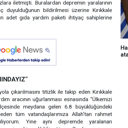
lara iletmişti. Buralardan depremin yaralarının
yaç duyulduğunun bildirilmesi üzerine Kırıkkale
in adet gıda yardım paketi ihtiyaç sahiplerine
Ha
at
NINDAYIZ”
la çıkarılmasını titizlik ile takip eden Kırıkkale
rdım aracının uğurlanması esnasında “Ülkemizi
 ilçesinde meydana gelen 6.8 büyüklüğündeki
 eden tüm vatandaşlarımıza Allah'tan rahmet
diliyorum. Yine aynı depremde yaralanan