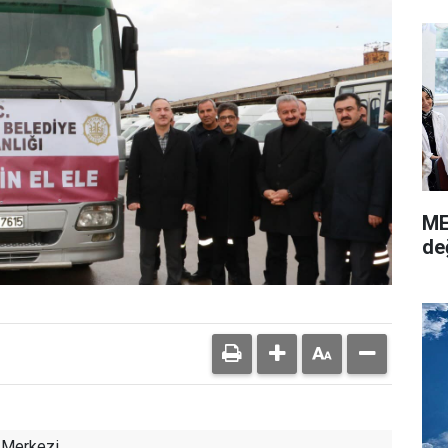
ME
de
 Merkezi