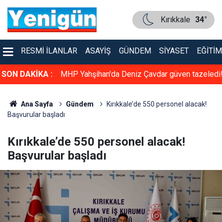
Kırıkkale
34°
RESMI İLANLAR
ASAYIŞ
GÜNDEM
SIYASET
EĞITIM
üven tazeledi!
SON DAKİKA :
Konser gibi sünnet düğünü: Kırıkkale bu düğün
konuşuyor
Ana Sayfa
Gündem
Kırıkkale’de 550 personel alacak!
Başvurular başladı
Kırıkkale’de 550 personel alacak!
Başvurular başladı