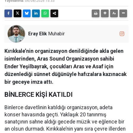
Yayınlanma:
06/08/2026 15:33
Eray Elik
Muhabir
Kırıkkale’nin organizasyon denildiğinde akla gelen
isimlerinden, Aras Sound Organizasyon sahibi
Ender Yeşilbayrak, çocukları Aras ve Asaf için
düzenlediği sünnet düğünüyle hafızalara kazınacak
bir geceye imza attı.
BİNLERCE KİŞİ KATILDI
Binlerce davetlinin katıldığı organizasyon, adeta
konser havasında geçti. Yaklaşık 20 tanınmış
sanatçının sahne aldığı gecede müzik ve eğlence bir
an olsun durmadı. Kırıkkale’nin yanı sıra çevre illerden