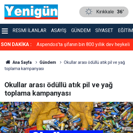
Kırıkkale
36°
RESMI İLANLAR
ASAYIŞ
GÜNDEM
SIYASET
EĞITIM
raya geldi
SON DAKİKA :
Aspendos’ta şifanın bin 800 yıllık dev heykeli
gün yüzüne çıktı
Ana Sayfa
Gündem
Okullar arası ödüllü atık pil ve yağ
toplama kampanyası
Okullar arası ödüllü atık pil ve yağ
toplama kampanyası