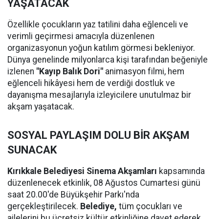
YAŞATACAK
Özellikle çocukların yaz tatilini daha eğlenceli ve
verimli geçirmesi amacıyla düzenlenen
organizasyonun yoğun katılım görmesi bekleniyor.
Dünya genelinde milyonlarca kişi tarafından beğeniyle
izlenen
"Kayıp Balık Dori"
animasyon filmi, hem
eğlenceli hikâyesi hem de verdiği dostluk ve
dayanışma mesajlarıyla izleyicilere unutulmaz bir
akşam yaşatacak.
SOSYAL PAYLAŞIM DOLU BİR AKŞAM
SUNACAK
Kırıkkale Belediyesi Sinema Akşamları
kapsamında
düzenlenecek etkinlik, 08 Ağustos Cumartesi günü
saat 20.00'de Büyükşehir Parkı'nda
gerçekleştirilecek.
Belediye,
tüm çocukları ve
ailelerini bu ücretsiz kültür etkinliğine davet ederek