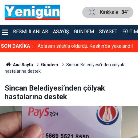
Kırıkkale
34°
RESMI İLANLAR
ASAYIŞ
GÜNDEM
SIYASET
EĞITIM
de yakalandı!
SON DAKİKA :
Ekrem Gök, TSO adaylığını açıkladı: Mavi
listeden seçime girecek
Ana Sayfa
Gündem
Sincan Belediyesi’nden çölyak
hastalarına destek
Sincan Belediyesi’nden çölyak
hastalarına destek