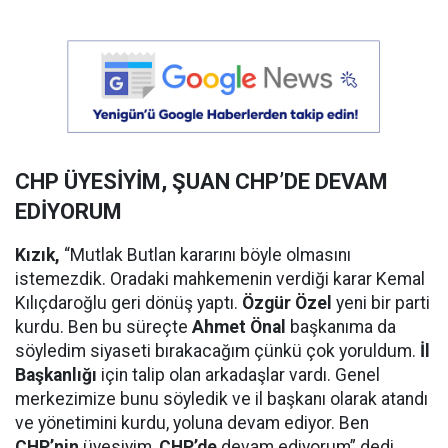
CHP ÜYESİYİM, ŞUAN CHP’DE DEVAM
EDİYORUM
Kızık,
“Mutlak Butlan kararını böyle olmasını
istemezdik. Oradaki mahkemenin verdiği karar Kemal
Kılıçdaroğlu geri dönüş yaptı.
Özgür Özel
yeni bir parti
kurdu. Ben bu süreçte
Ahmet Önal
başkanıma da
söyledim siyaseti bırakacağım çünkü çok yoruldum.
İl
Başkanlığı
için talip olan arkadaşlar vardı. Genel
merkezimize bunu söyledik ve il başkanı olarak atandı
ve yönetimini kurdu, yoluna devam ediyor. Ben
CHP’nin
üyesiyim,
CHP’de
devam ediyorum” dedi.