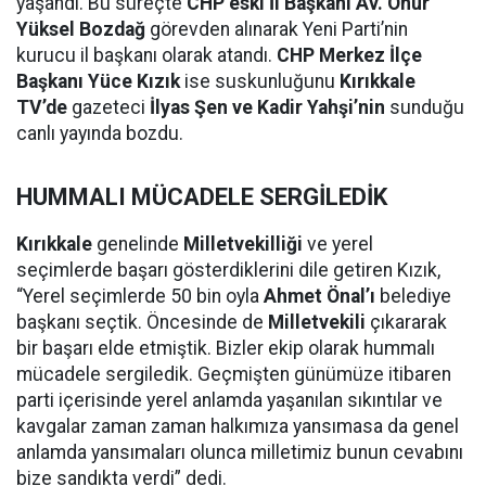
yaşandı. Bu süreçte
CHP eski İl Başkanı Av. Onur
Yüksel Bozdağ
görevden alınarak Yeni Parti’nin
kurucu il başkanı olarak atandı.
CHP Merkez İlçe
Başkanı Yüce Kızık
ise suskunluğunu
Kırıkkale
TV’de
gazeteci
İlyas Şen ve Kadir Yahşi’nin
sunduğu
canlı yayında bozdu.
HUMMALI MÜCADELE SERGİLEDİK
Kırıkkale
genelinde
Milletvekilliği
ve yerel
seçimlerde başarı gösterdiklerini dile getiren Kızık,
“Yerel seçimlerde 50 bin oyla
Ahmet Önal’ı
belediye
başkanı seçtik. Öncesinde de
Milletvekili
çıkararak
bir başarı elde etmiştik. Bizler ekip olarak hummalı
mücadele sergiledik. Geçmişten günümüze itibaren
parti içerisinde yerel anlamda yaşanılan sıkıntılar ve
kavgalar zaman zaman halkımıza yansımasa da genel
anlamda yansımaları olunca milletimiz bunun cevabını
bize sandıkta verdi” dedi.