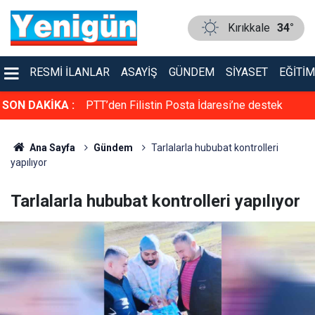
Kırıkkale
34°
RESMI İLANLAR
ASAYIŞ
GÜNDEM
SIYASET
EĞITIM
rol altına alma
SON DAKİKA :
PTT’den Filistin Posta İdaresi’ne destek
Ana Sayfa
Gündem
Tarlalarla hububat kontrolleri
yapılıyor
Tarlalarla hububat kontrolleri yapılıyor