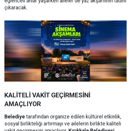
eğlenceli anlar yaşarken aileler de yaz akşamının tadını
çıkaracak.
KALİTELİ VAKİT GEÇİRMESİNİ
AMAÇLIYOR
Belediye
tarafından organize edilen kültürel etkinlik,
sosyal birlikteliği artırmayı ve ailelerin birlikte kaliteli
vakit geçirmesini amaçlıyor.
Kırıkkale Belediyesi