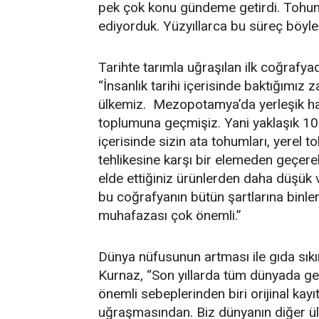
pek çok konu gündeme getirdi. Tohum a
ediyorduk. Yüzyıllarca bu süreç böyle
Tarihte tarımla uğraşılan ilk coğrafya
“İnsanlık tarihi içerisinde baktığımı
ülkemiz. Mezopotamya’da yerleşik hay
toplumuna geçmişiz. Yani yaklaşık 10 b
içerisinde sizin ata tohumları, yerel 
tehlikesine karşı bir elemeden geçere
elde ettiğiniz ürünlerden daha düşük
bu coğrafyanın bütün şartlarına binl
muhafazası çok önemli.”
Dünya nüfusunun artması ile gıda sıkınt
Kurnaz, “Son yıllarda tüm dünyada ge
önemli sebeplerinden biri orijinal kayı
uğraşmasından. Biz dünyanın diğer ülk