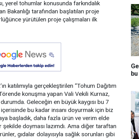
sı, yerel tohumlar konusunda farkındalık
n Bakanlığı tarafından başlatılan proje
ğünce yürütülen proje çalışmaları ilk
Ge
bu
z’ın katılımıyla gerçekleştirilen “Tohum Dağıtım
u. Törende konuşma yapan Vali Vekili Kurnaz,
 durumda. Geleceğin en büyük kaygısı bu 7
i içerisinde bu kadar insanı doyurmak için biz
aya başladık, daha fazla ürün ve verim elde
ir şekilde doyması lazımdı. Ama diğer taraftan
ünler, gıdalar dolayısıyla sağlık sorunları gibi