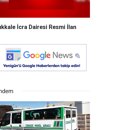
rıkkale İcra Dairesi Resmi İlan
ndem