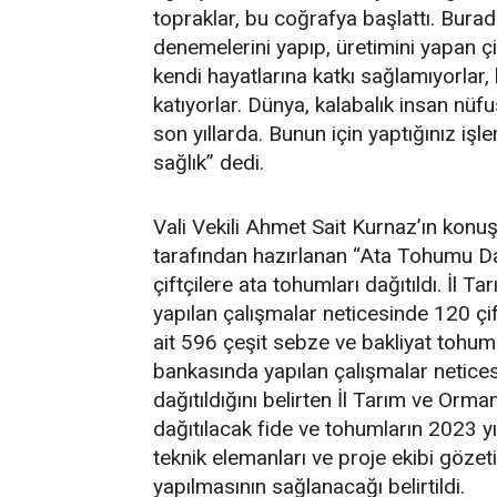
topraklar, bu coğrafya başlattı. Burad
denemelerini yapıp, üretimini yapan ç
kendi hayatlarına katkı sağlamıyorlar, 
katıyorlar. Dünya, kalabalık insan nü
son yıllarda. Bunun için yaptığınız işl
sağlık” dedi.
Vali Vekili Ahmet Sait Kurnaz’ın kon
tarafından hazırlanan “Ata Tohumu Dağ
çiftçilere ata tohumları dağıtıldı. İ
yapılan çalışmalar neticesinde 120 çi
ait 596 çeşit sebze ve bakliyat tohumu
bankasında yapılan çalışmalar neticesi
dağıtıldığını belirten İl Tarım ve Orma
dağıtılacak fide ve tohumların 2023 y
teknik elemanları ve proje ekibi gözet
yapılmasının sağlanacağı belirtildi.