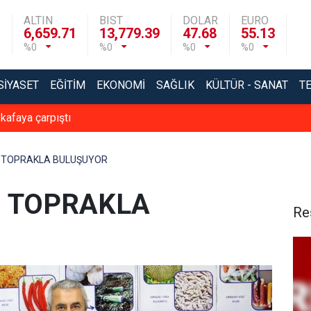
ALTIN
BIST
DOLAR
EURO
6,659.71
13,779.39
47.68
55.13
%0
%0
%0
%0
SIYASET
EĞITIM
EKONOMI
SAĞLIK
KÜLTÜR - SANAT
T
 kafaya çarpıştı
 TOPRAKLA BULUŞUYOR
I TOPRAKLA
Re