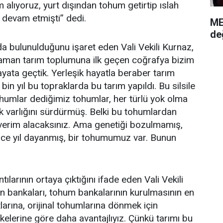
lıyoruz, yurt dışından tohum getirtip ıslah
 devam etmişti” dedi.
ME
de
da bulunulduğunu işaret eden Vali Vekili Kurnaz,
z zaman tarım toplumuna ilk geçen coğrafya bizim
ata geçtik. Yerleşik hayatla beraber tarım
in yıl bu topraklarda bu tarım yapıldı. Bu silsile
tohumlar dediğimiz tohumlar, her türlü yok olma
k varlığını sürdürmüş. Belki bu tohumlardan
 verim alacaksınız. Ama genetiği bozulmamış,
erce yıl dayanmış, bir tohumumuz var. Bunun
ılarının ortaya çıktığını ifade eden Vali Vekili
n bankaları, tohum bankalarının kurulmasının en
tlarına, orijinal tohumlarına dönmek için
elerine göre daha avantajlıyız. Çünkü tarımı bu