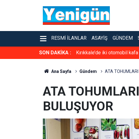
RESMI İLANLAR
ASAYIŞ
GÜNDEM
SON DAKİKA :
Kırıkkale’de iki otomobil kafa
Ana Sayfa
Gündem
ATA TOHUMLARI
ATA TOHUMLAR
BULUŞUYOR