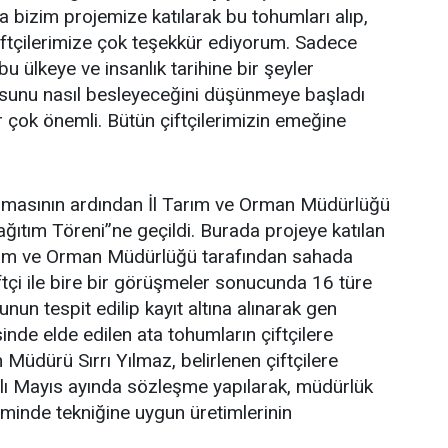
a bizim projemize katılarak bu tohumları alıp,
iftçilerimize çok teşekkür ediyorum. Sadece
bu ülkeye ve insanlık tarihine bir şeyler
fusunu nasıl besleyeceğini düşünmeye başladı
er çok önemli. Bütün çiftçilerimizin emeğine
uşmasının ardından İl Tarım ve Orman Müdürlüğü
ıtım Töreni”ne geçildi. Burada projeye katılan
l Tarım ve Orman Müdürlüğü tarafından sahada
ftçi ile bire bir görüşmeler sonucunda 16 türe
nun tespit edilip kayıt altına alınarak gen
nde elde edilen ata tohumların çiftçilere
n Müdürü Sırrı Yılmaz, belirlenen çiftçilere
ılı Mayıs ayında sözleşme yapılarak, müdürlük
iminde tekniğine uygun üretimlerinin