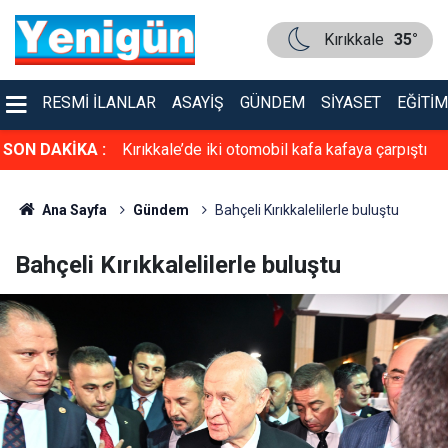
Kırıkkale
35°
RESMI İLANLAR
ASAYIŞ
GÜNDEM
SIYASET
EĞITIM
faya çarpıştı
SON DAKİKA :
TSO’ya güçlü aday: Erol Ayan! Toptan ve
Perakende Gıdacılar Grubunda yarışacak
Ana Sayfa
Gündem
Bahçeli Kırıkkalelilerle buluştu
Bahçeli Kırıkkalelilerle buluştu