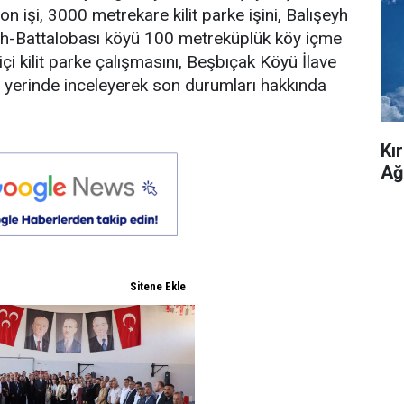
n işi, 3000 metrekare kilit parke işini, Balışeyh
şeyh-Battalobası köyü 100 metreküplük köy içme
 kilit parke çalışmasını, Beşbıçak Köyü İlave
i yerinde inceleyerek son durumları hakkında
Kı
Ağ