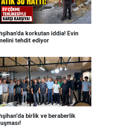
hşihan'da korkutan iddia! Evin
melini tehdit ediyor
hşihan’da birlik ve beraberlik
luşması!