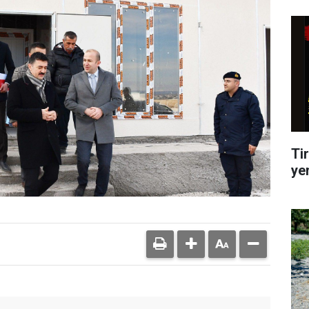
Tir
ye