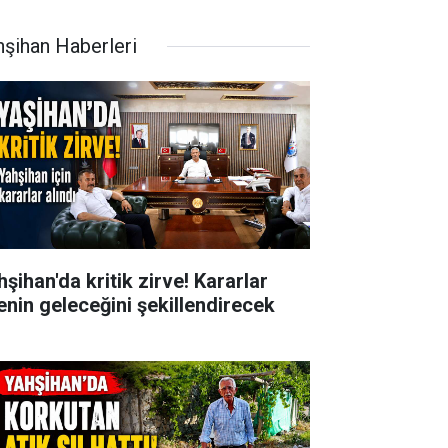
hşihan Haberleri
şihan'da kritik zirve! Kararlar
çenin geleceğini şekillendirecek