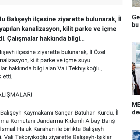
Ge
lu Balışeyh ilçesine ziyarette bulunarak, İl
bu
yapılan kanalizasyon, kilit parke ve içme
i. Çalışmalar hakkında bilgi...
lışeyh ilçesine ziyarette bulunarak, İl Özel
nalizasyon, kilit parke ve içme suyu
lar hakkında bilgi alan Vali Tekbıyıkoğlu,
etti.
ALIŞMALARI
ME
de
e Balışeyh Kaymakamı Sançar Batuhan Kurdu, İl
arma Komutanı Jandarma Kıdemli Albay Barış
İsmail Haluk Karahan ile birlikte Balışeyh
i. Vali Tekbıyıkoğlu ziyarette Balışeyh-Işıklar