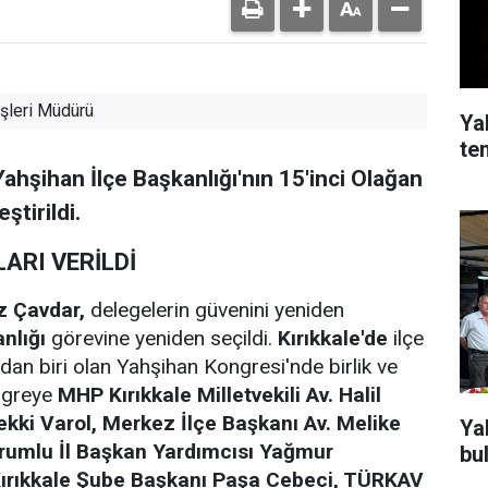
şleri Müdürü
Ya
te
Yahşihan İlçe Başkanlığı'nın 15'inci Olağan
ştirildi.
ARI VERİLDİ
z Çavdar,
delegelerin güvenini yeniden
anlığı
görevine yeniden seçildi.
Kırıkkale'de
ilçe
dan biri olan Yahşihan Kongresi'nde birlik ve
ongreye
MHP Kırıkkale Milletvekili Av. Halil
ekki Varol, Merkez İlçe Başkanı Av. Melike
Ya
orumlu İl Başkan Yardımcısı Yağmur
bu
Kırıkkale Şube Başkanı Paşa Cebeci, TÜRKAV