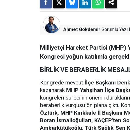
Ahmet Gökdemir
Sorumlu Yazı İ
Milliyetçi Hareket Partisi (MHP) 
Kongresi yoğun katılımla gerçekle
BİRLİK VE BERABERLİK MESAJL
Kongrede mevcut
İlçe Başkanı Deni
kazanarak
MHP
Yahşihan İlçe Başk
kongreleri sürecinin önemli durakların
beraberlik vurgusu ön plana çıktı. K
Öztürk, MHP Kırıkkale İl Başkanı M
Boran İsmailoğulları, KAÇEP'ten S
Ambarkütükoğlu, Türk Sağlık-Sen 