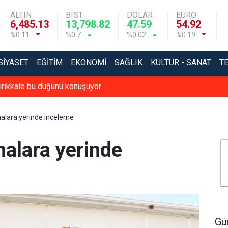
ALTIN
BIST
DOLAR
EURO
6,485.13
13,798.82
47.59
54.92
%0.11
%0.7
%0.02
%0.19
SIYASET
EĞITIM
EKONOMI
SAĞLIK
KÜLTÜR - SANAT
T
ırıkkale bu düğünü konuşuyor
malara yerinde inceleme
malara yerinde
Gü