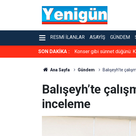
RESMI İLANLAR
ASAYIŞ
GÜNDEM
SON DAKİKA :
Konser gibi sünnet düğünü: K
Ana Sayfa
Gündem
Balışeyh’te çalış
Balışeyh’te çalış
inceleme