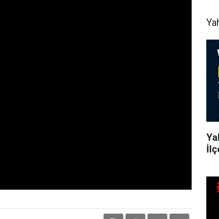
Ya
Yah
İl