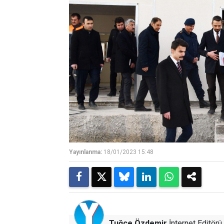
Yayınlanma:
18/01/2023 15:48
Tuğçe Özdemir
İnternet Editörü