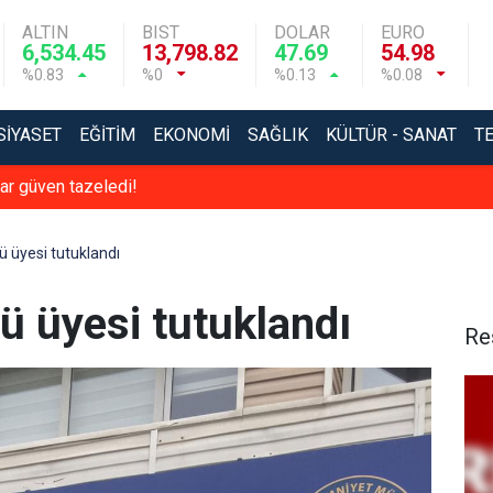
ALTIN
BIST
DOLAR
EURO
6,534.45
13,798.82
47.69
54.98
%0.83
%0
%0.13
%0.08
SIYASET
EĞITIM
EKONOMI
SAĞLIK
KÜLTÜR - SANAT
T
r güven tazeledi!
 üyesi tutuklandı
ü üyesi tutuklandı
Re