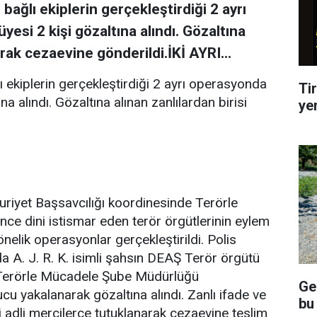
bağlı ekiplerin gerçekleştirdiği 2 ayrı
si 2 kişi gözaltına alındı. Gözaltına
arak cezaevine gönderildi.İKİ AYRI...
ı ekiplerin gerçekleştirdiği 2 ayrı operasyonda
Tir
a alındı. Gözaltına alınan zanlılardan birisi
ye
huriyet Başsavcılığı koordinesinde Terörle
ce dini istismar eden terör örgütlerinin eylem
önelik operasyonlar gerçekleştirildi. Polis
da A. J. R. K. isimli şahsın DEAŞ Terör örgütü
e Terörle Mücadele Şube Müdürlüğü
Ge
cu yakalanarak gözaltına alındı. Zanlı ifade ve
bu
i adli mercilerce tutuklanarak cezaevine teslim