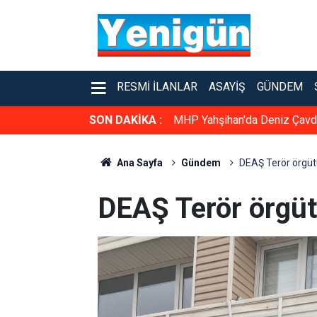
RESMI İLANLAR
ASAYIŞ
GÜNDEM
SON DAKİKA :
MHP Yahşihan'da Deniz Çavda
Ana Sayfa
Gündem
DEAŞ Terör örgütü
DEAŞ Terör örgüt