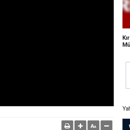
Kı
Mü
Ya