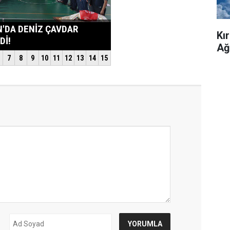
Kı
Ağ