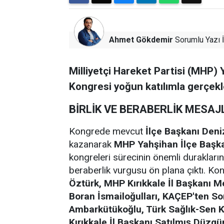
Ahmet Gökdemir
Sorumlu Yazı İ
Milliyetçi Hareket Partisi (MHP) 
Kongresi yoğun katılımla gerçekle
BİRLİK VE BERABERLİK MESAJL
Kongrede mevcut
İlçe Başkanı Deni
kazanarak
MHP
Yahşihan İlçe Başk
kongreleri sürecinin önemli durakların
beraberlik vurgusu ön plana çıktı. K
Öztürk, MHP Kırıkkale İl Başkanı M
Boran İsmailoğulları, KAÇEP'ten S
Ambarkütükoğlu, Türk Sağlık-Sen 
Kırıkkale İl Başkanı Satılmış Düzgü