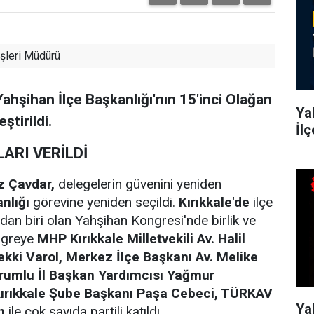
şleri Müdürü
Yahşihan İlçe Başkanlığı'nın 15'inci Olağan
Yah
ştirildi.
İl
ARI VERİLDİ
z Çavdar,
delegelerin güvenini yeniden
anlığı
görevine yeniden seçildi.
Kırıkkale'de
ilçe
dan biri olan Yahşihan Kongresi'nde birlik ve
ongreye
MHP Kırıkkale Milletvekili Av. Halil
ekki Varol, Merkez İlçe Başkanı Av. Melike
orumlu İl Başkan Yardımcısı Yağmur
Kırıkkale Şube Başkanı Paşa Cebeci, TÜRKAV
Ya
n
ile çok sayıda partili katıldı.