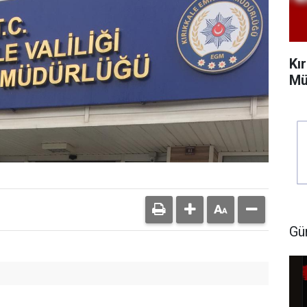
Kı
Mü
Gü