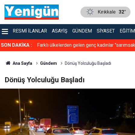
Kırıkkale
32°
RESMI İLANLAR
ASAYIŞ
GÜNDEM
SIYASET
EĞITIM
e trafikte
SON DAKİKA :
Farklı ülkelerden gelen genç kadınlar "sarımsa
güzeli" olmak için yarıştı
Ana Sayfa
Gündem
Dönüş Yolculuğu Başladı
Dönüş Yolculuğu Başladı