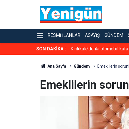
RESMI İLANLAR
ASAYIŞ
GÜNDEM
SON DAKİKA :
Kırıkkale’de iki otomobil kafa
Ana Sayfa
Gündem
Emeklilerin sorunl
Emeklilerin sorun