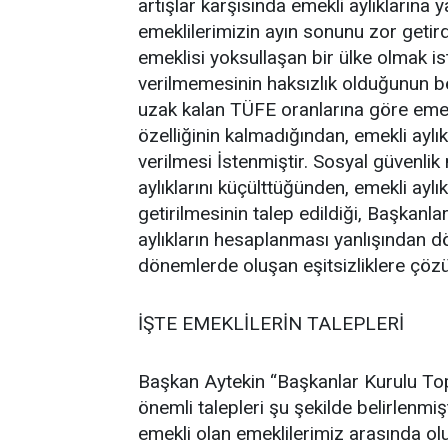
artışlar karşısında emekli aylıklarına
emeklilerimizin ayın sonunu zor getird
emeklisi yoksullaşan bir ülke olmak is
verilmemesinin haksızlık olduğunun be
uzak kalan TÜFE oranlarına göre emekli
özelliğinin kalmadığından, emekli ayl
verilmesi İstenmiştir. Sosyal güvenlik
aylıklarını küçülttüğünden, emekli ayl
getirilmesinin talep edildiği, Başkanl
aylıkların hesaplanması yanlışından 
dönemlerde oluşan eşitsizliklere çözüm
İŞTE EMEKLİLERİN TALEPLERİ
Başkan Aytekin “Başkanlar Kurulu Topl
önemli talepleri şu şekilde belirlenmi
emekli olan emeklilerimiz arasında olu