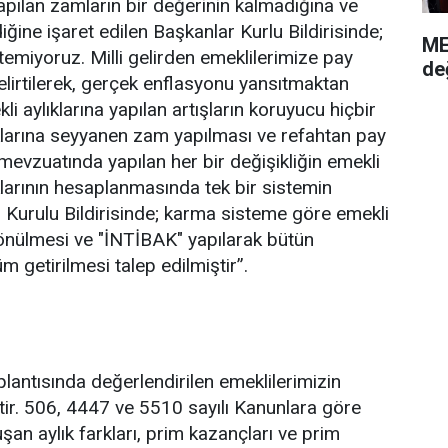
 yapılan zamların bir değerinin kalmadığına ve
iğine işaret edilen Başkanlar Kurlu Bildirisinde;
ME
temiyoruz. Milli gelirden emeklilerimize pay
de
lirtilerek, gerçek enflasyonu yansıtmaktan
 aylıklarına yapılan artışların koruyucu hiçbir
ıklarına seyyanen zam yapılması ve refahtan pay
 mevzuatında yapılan her bir değişikliğin emekli
ıklarının hesaplanmasında tek bir sistemin
ar Kurulu Bildirisinde; karma sisteme göre emekli
dönülmesi ve "İNTİBAK" yapılarak bütün
 getirilmesi talep edilmiştir”.
antısında değerlendirilen emeklilerimizin
ştir. 506, 4447 ve 5510 sayılı Kanunlara göre
şan aylık farkları, prim kazançları ve prim