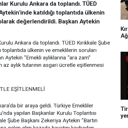
lar Kurulu Ankara da toplandı. TÜED
ytekin’inde katıldığı toplantıda ülkenin
olarak değerlendirildi. Başkan Aytekin
Kı
Ağ
Kurulu Ankara da toplandı. TÜED Kırıkkale Şube
 toplantıda ülkenin ve emeklilerin soruları
n Aytekin “Emekli aylıklarına “ara zam”
az aylık tutarının asgari ücretle eşitlenmesi
TLE EŞİTLENMELİ
ara’da bir araya geldi. Türkiye Emekliler
Tir
'nda yapılan Başkanlar Kurulu Toplantısı
ye
ale Şube Başkanı Zekeriya Aytekin “Bartın
a gelen elim kazada hayatını kaybeden