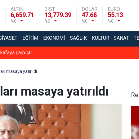
ALTIN
BIST
DOLAR
EURO
6,659.71
13,779.39
47.68
55.13
%0
%0
%0
%0
SIYASET
EĞITIM
EKONOMI
SAĞLIK
KÜLTÜR - SANAT
T
 kafaya çarpıştı
arı masaya yatırıldı
ları masaya yatırıldı
Re