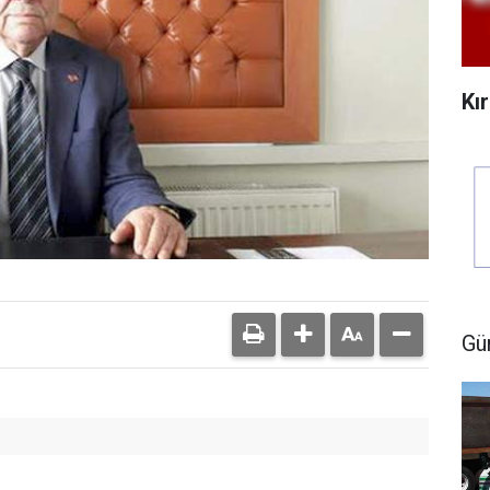
Kı
Gü