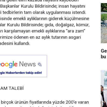
Başkanlar Kurulu Bildirisinde; insan hayatını
li tedbirlerin tam olarak uygulanması istendi.
risinde emekli aylıklarının giderek küçülmesine
ar Kurulu Bildirisinde; gıda, doğalgaz, kömür,
arı karşılamayan emekli aylıklarına “ara zam”
rimize ödenen en az aylık tutarının asgari
adesini kullandı.
Ge
bu
ZAM TALEBİ
 birçok ürünün fiyatlarında yüzde 200’e varan