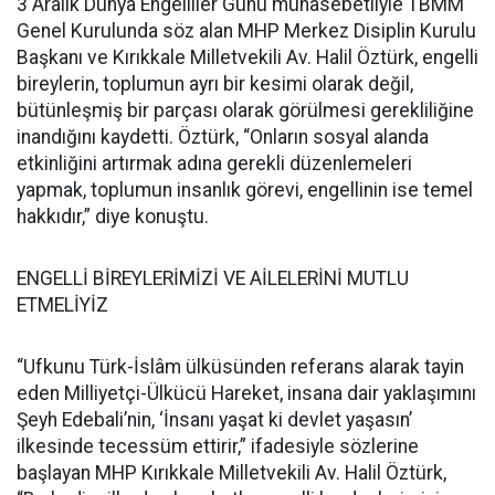
3 Aralık Dünya Engelliler Günü münasebetliyle TBMM
Genel Kurulunda söz alan MHP Merkez Disiplin Kurulu
Başkanı ve Kırıkkale Milletvekili Av. Halil Öztürk, engelli
bireylerin, toplumun ayrı bir kesimi olarak değil,
bütünleşmiş bir parçası olarak görülmesi gerekliliğine
inandığını kaydetti. Öztürk, “Onların sosyal alanda
etkinliğini artırmak adına gerekli düzenlemeleri
yapmak, toplumun insanlık görevi, engellinin ise temel
hakkıdır,” diye konuştu.
ENGELLİ BİREYLERİMİZİ VE AİLELERİNİ MUTLU
ETMELİYİZ
“Ufkunu Türk-İslâm ülküsünden referans alarak tayin
eden Milliyetçi-Ülkücü Hareket, insana dair yaklaşımını
Şeyh Edebali’nin, ‘İnsanı yaşat ki devlet yaşasın’
ilkesinde tecessüm ettirir,” ifadesiyle sözlerine
başlayan MHP Kırıkkale Milletvekili Av. Halil Öztürk,