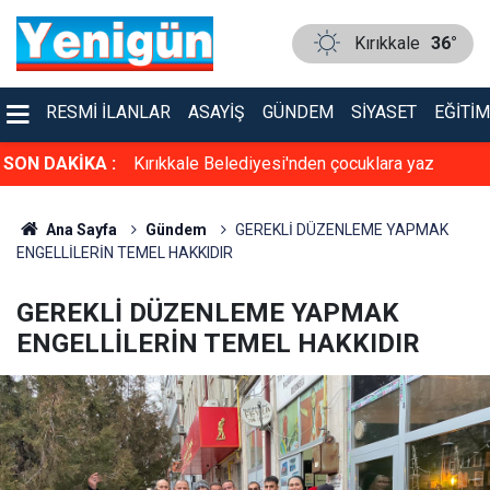
Kırıkkale
36°
RESMI İLANLAR
ASAYIŞ
GÜNDEM
SIYASET
EĞITIM
arşı alarm
SON DAKİKA :
Kırıkkale Belediyesi'nden çocuklara yaz
sürprizi!
Ana Sayfa
Gündem
GEREKLİ DÜZENLEME YAPMAK
ENGELLİLERİN TEMEL HAKKIDIR
GEREKLİ DÜZENLEME YAPMAK
ENGELLİLERİN TEMEL HAKKIDIR