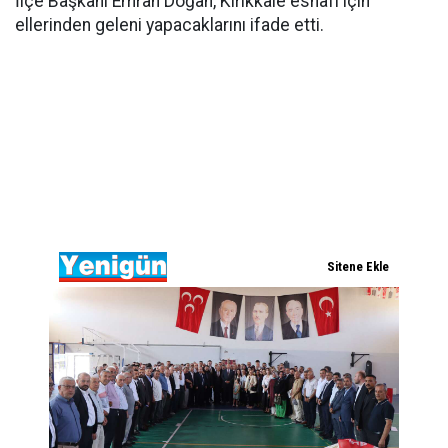
İlçe Başkanı Emrah Doğan, Kırıkkale esnafı için
ellerinden geleni yapacaklarını ifade etti.