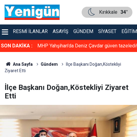
Kırıkkale
34°
RESMI İLANLAR
ASAYIŞ
GÜNDEM
SIYASET
EĞITIM
üven tazeledi!
SON DAKİKA :
Konser gibi sünnet düğünü: Kırıkkale bu düğün
konuşuyor
Ana Sayfa
Gündem
İlçe Başkanı Doğan,Köstekliyi
Ziyaret Etti
İlçe Başkanı Doğan,Köstekliyi Ziyaret
Etti