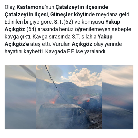
Olay,
Kastamonu'
nun
Çatalzeytin ilçesinde
Çatalzeytin ilçesi
,
Güneşler köyü
nde meydana geldi.
Edinilen bilgiye göre,
S.T.
(62) ve komşusu
Yakup
Açıkgöz
(64) arasında henüz öğrenilemeyen sebeple
kavga çıktı. Kavga sırasında S.T. silahla
Yakup
Açıkgöz'e
ateş etti. Vurulan
Açıkgöz
olay yerinde
hayatını kaybetti. Kavgada E.F. ise yaralandı.