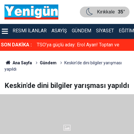
Kırıkkale
35°
RESMI İLANLAR
ASAYIŞ
GÜNDEM
SIYASET
EĞITIM
faya çarpıştı
SON DAKİKA :
TSO’ya güçlü aday: Erol Ayan! Toptan ve
Perakende Gıdacılar Grubunda yarışacak
Ana Sayfa
Gündem
Keskin'de dini bilgiler yarışması
yapıldı
Keskin'de dini bilgiler yarışması yapıldı