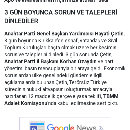
Apo ve avanesinin affı için imza attılar!” dedi
3 GÜN BOYUNCA SORUN VE TALEPLERİ
DİNLEDİLER
Anahtar Parti Genel Başkan Yardımcısı Hayati Çetin
,
3 gün boyunca Kırıkkale’de esnaf, vatandaş ve Sivil
Toplum Kuruluşları başta olmak üzere her kesimin
sorun ve taleplerini dinledi. 3 gün sonunda Çetin,
Anahtar Parti İl Başkanı Korhan Özaydın
ve parti
yönetimi basın mensuplarıyla bir araya geldi. Ekonomik
sorunlardan ülke genelindeki gündemle ilgili
açıklamalarda bulunan Çetin, Terörsüz Türkiye
sürecinin hukuki altyapısını oluşturmak amacıyla
hazırlanan 12 maddelik çerçeve yasa teklifi,
TBMM
Adalet Komisyonu
’nda kabul edilmesine sert çıktı.