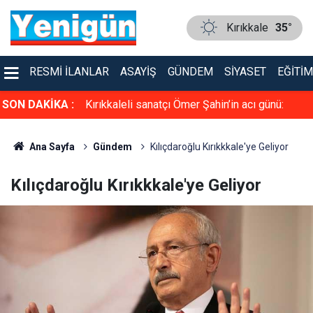
Kırıkkale
35°
RESMI İLANLAR
ASAYIŞ
GÜNDEM
SIYASET
EĞITIM
ı jandarma
SON DAKİKA :
Kırıkkaleli sanatçı Ömer Şahin’in acı günü:
Babası hayatını kaybetti
Ana Sayfa
Gündem
Kılıçdaroğlu Kırıkkkale'ye Geliyor
Kılıçdaroğlu Kırıkkkale'ye Geliyor