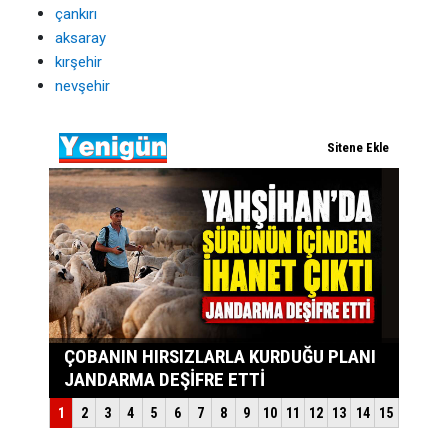
çankırı
aksaray
kırşehir
nevşehir