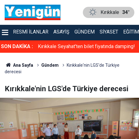
Kırıkkale
34°
RESMI İLANLAR
ASAYIŞ
GÜNDEM
SIYASET
EĞITIM
ını ateşe verdi
SON DAKİKA :
Kırıkkale Seyahat’ten bilet fiyatında damping!
Ana Sayfa
Gündem
Kırıkkale'nin LGS'de Türkiye
derecesi
Kırıkkale'nin LGS'de Türkiye derecesi