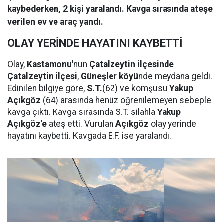
kaybederken, 2 kişi yaralandı. Kavga sırasında ateşe
verilen ev ve araç yandı.
OLAY YERİNDE HAYATINI KAYBETTİ
Olay,
Kastamonu'
nun
Çatalzeytin ilçesinde
Çatalzeytin ilçesi
,
Güneşler köyü
nde meydana geldi.
Edinilen bilgiye göre,
S.T.
(62) ve komşusu
Yakup
Açıkgöz
(64) arasında henüz öğrenilemeyen sebeple
kavga çıktı. Kavga sırasında S.T. silahla
Yakup
Açıkgöz'e
ateş etti. Vurulan
Açıkgöz
olay yerinde
hayatını kaybetti. Kavgada E.F. ise yaralandı.