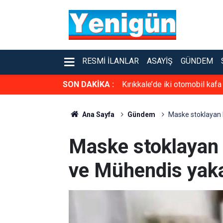
RESMI İLANLAR
ASAYIŞ
GÜNDEM
SON DAKİKA :
Kırıkkale’de iki otomobil kafa
Ana Sayfa
Gündem
Maske stoklayan 
Maske stoklayan
ve Mühendis yak