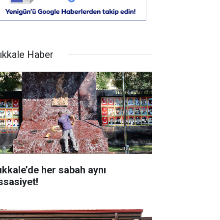
rıkkale Haber
rıkkale’de her sabah aynı
ssasiyet!