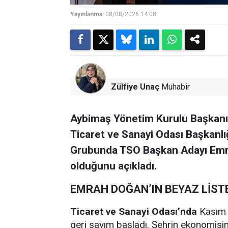
Yayınlanma:
08/08/2026 14:08
Zülfiye Unaç
Muhabir
Aybimaş Yönetim Kurulu Başkanı 
Ticaret ve Sanayi Odası Başkanl
Grubunda TSO Başkan Adayı Emra
olduğunu açıkladı.
EMRAH DOĞAN’IN BEYAZ LİST
Ticaret ve Sanayi Odası’nda
Kasım a
geri sayım başladı. Şehrin ekonomisi