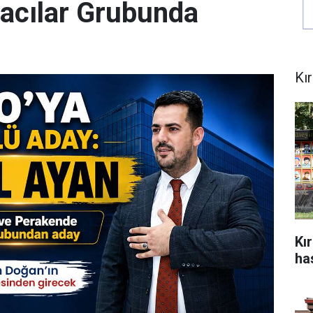
acılar Grubunda
Kı
Kı
ha