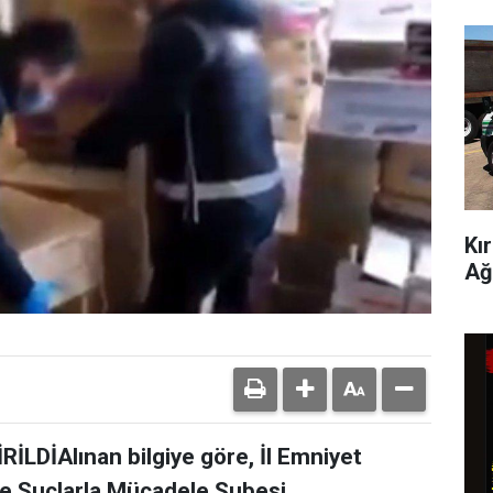
Kı
Ağ
LDİAlınan bilgiye göre, İl Emniyet
e Suçlarla Mücadele Şubesi