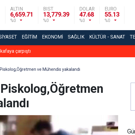
ALTIN
BIST
DOLAR
EURO
6,659.71
13,779.39
47.68
55.13
%0
%0
%0
%0
SIYASET
EĞITIM
EKONOMI
SAĞLIK
KÜLTÜR - SANAT
T
 kafaya çarpıştı
Piskolog,Öğretmen ve Mühendis yakalandı
 Piskolog,Öğretmen
alandı
Gü