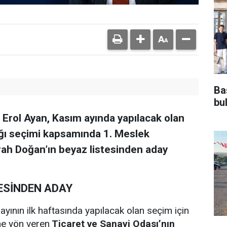
Ba
bu
Erol Ayan, Kasım ayında yapılacak olan
ığı seçimi kapsamında 1. Meslek
h Doğan’ın beyaz listesinden aday
ESİNDEN ADAY
yının ilk haftasında yapılacak olan seçim için
ne yön veren
Ticaret ve Sanayi Odası’nın