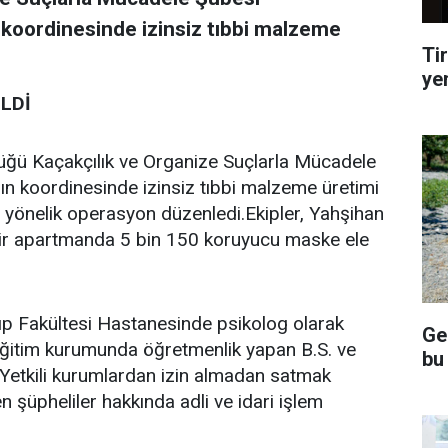
ın koordinesinde izinsiz tıbbi malzeme
Tir
ye
İLDİ
lüğü Kaçakçılık ve Organize Suçlarla Mücadele
ının koordinesinde izinsiz tıbbi malzeme üretimi
e yönelik operasyon düzenledi.Ekipler, Yahşihan
bir apartmanda 5 bin 150 koruyucu maske ele
Tıp Fakültesi Hastanesinde psikolog olarak
Ge
eğitim kurumunda öğretmenlik yapan B.S. ve
bu
ı.Yetkili kurumlardan izin almadan satmak
n şüpheliler hakkında adli ve idari işlem