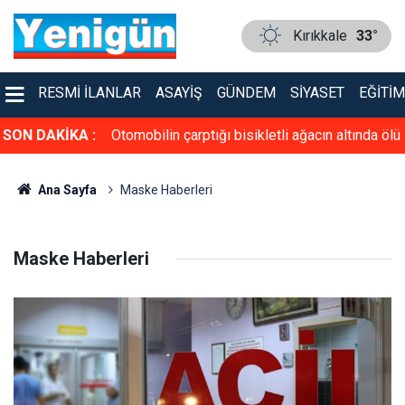
Kırıkkale
33°
RESMI İLANLAR
ASAYIŞ
GÜNDEM
SIYASET
EĞITIM
cın altında ölü
SON DAKİKA :
Kırıkkale’de çocuklar açık havada sinema keyfi
de yakalandı
yaşadı
Ana Sayfa
Maske Haberleri
Maske Haberleri