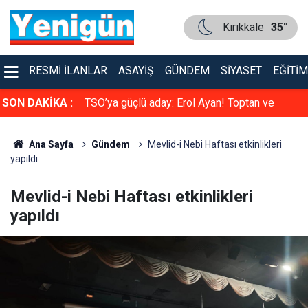
Kırıkkale
35°
RESMI İLANLAR
ASAYIŞ
GÜNDEM
SIYASET
EĞITIM
faya çarpıştı
SON DAKİKA :
TSO’ya güçlü aday: Erol Ayan! Toptan ve
Perakende Gıdacılar Grubunda yarışacak
Ana Sayfa
Gündem
Mevlid-i Nebi Haftası etkinlikleri
yapıldı
Mevlid-i Nebi Haftası etkinlikleri
yapıldı