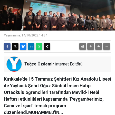
Yayınlanma:
14/10/2022 14:34
Tuğçe Özdemir
İnternet Editörü
Kırıkkale'de 15 Temmuz Şehitleri Kız Anadolu Lisesi
ile Yaylacık Şehit Oğuz Sünbül İmam Hatip
Ortaokulu öğrencileri tarafından Mevlid-i Nebi
Haftası etkinlikleri kapsamında "Peygamberimiz,
Cami ve İrşad" temalı program
düzenlendi.MUHAMMED'İN...