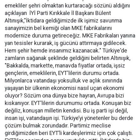
emekliler şehri olmaktan kurtaracağı sözünü aldığını
açıklayan İYİ Parti Kırıkkale İl Başkanı Bülent
Altınışık,"İktidara geldiğimizde ilk işimiz savunma
sanayimizin bel kemiği olan MKE fabrikalarını
modernize duruma getireceğiz. MKE Fabrikaları yanına
yan tesisler kurarak, iş gücünü attırmaya gidilecek.
Hem şehir hemde insanımız kazanacak." Türkiye'de
zamların sağanak şeklinde geldiğini belirten Altınışık,
"Bakkalda, markette, manavda fiyatlar ortada, işsiz
gençlerin, emeklilerin, EYT'lilerin durumu ortada.
Milyonlarca vatandaşı yoksulluk ve açlık sınırında
yaşayan bir ülkenin ekonomisi nasıl uçan ekonomi
oluyor? Sözüm ona dünya bize hayran, Avrupa bizi
kıskanıyor. EYT'lilerin durumumu ortada. Konuşan biz
değiliz, konuşan milletin kendisi. Bu iş parti işi değil,
insan işi, vatandaşın işi. Türkiye’yi yönetenler bu derde
çözüm bulmak zorundadır. Partimiz meclise
girdiğimizden beri EYT’li kardeşlerimiz için çok çalıştı.