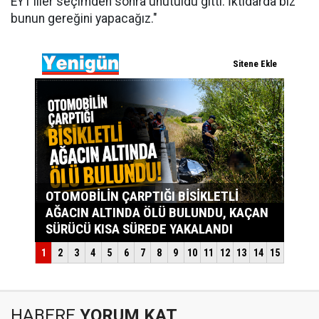
EYT’liler seçimden sonra unutuldu gitti. İktidarda biz
bunun gereğini yapacağız."
HABERE
YORUM KAT