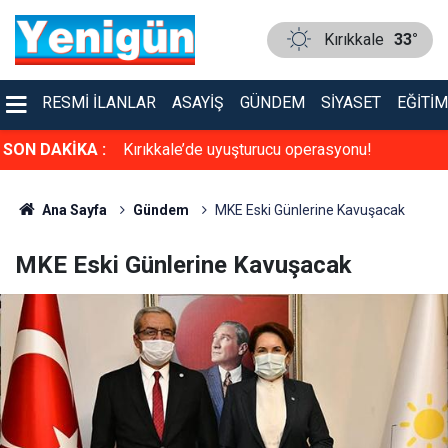
Kırıkkale
33°
RESMI İLANLAR
ASAYIŞ
GÜNDEM
SIYASET
EĞITIM
a sinema keyfi
SON DAKİKA :
Kırıkkale’de uyuşturucu operasyonu!
Ana Sayfa
Gündem
MKE Eski Günlerine Kavuşacak
MKE Eski Günlerine Kavuşacak