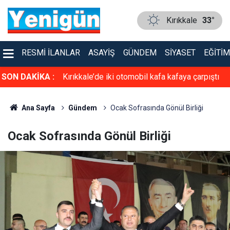
Kırıkkale
33°
RESMI İLANLAR
ASAYIŞ
GÜNDEM
SIYASET
EĞITIM
asiyet!
SON DAKİKA :
Kırıkkale’de iki otomobil kafa kafaya çarpıştı
Ana Sayfa
Gündem
Ocak Sofrasında Gönül Birliği
Ocak Sofrasında Gönül Birliği