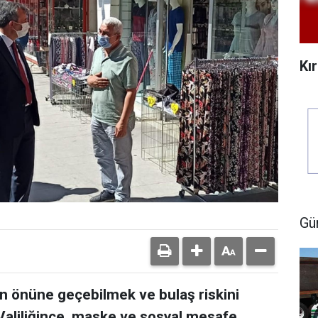
Kı
Gü
ın önüne geçebilmek ve bulaş riskini
Valiliğince, maske ve sosyal mesafe