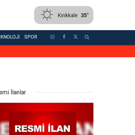
Kırıkkale
35°
EKNOLOJI
SPOR
Kırıkkale'de hava durumu nasıl? 
smi İlanlar