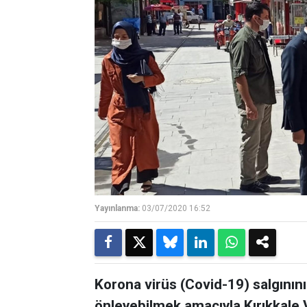
Yayınlanma:
03/07/2020 16:52
Korona virüs (Covid-19) salgının
önleyebilmek amacıyla Kırıkkale 