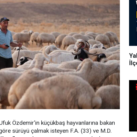
Yah
İl
ı Ufuk Özdemir'in küçükbaş hayvanlarına bakan
 göre sürüyü çalmak isteyen F.A. (33) ve M.D.