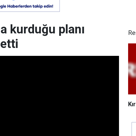
la kurduğu planı
Re
etti
Kı