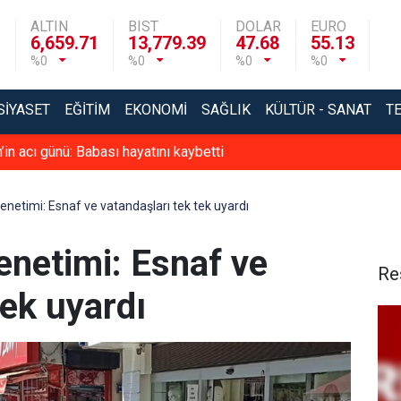
ALTIN
BIST
DOLAR
EURO
6,659.71
13,779.39
47.68
55.13
%0
%0
%0
%0
SIYASET
EĞITIM
EKONOMI
SAĞLIK
KÜLTÜR - SANAT
T
’in acı günü: Babası hayatını kaybetti
enetimi: Esnaf ve vatandaşları tek tek uyardı
enetimi: Esnaf ve
Re
tek uyardı