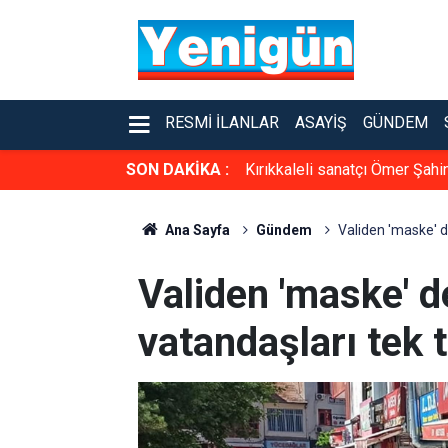
RESMI İLANLAR
ASAYIŞ
GÜNDEM
SON DAKİKA :
Kırıkkaleli sanatçı Ömer Şahin
Ana Sayfa
Gündem
Validen 'maske' d
Validen 'maske' d
vatandaşları tek 