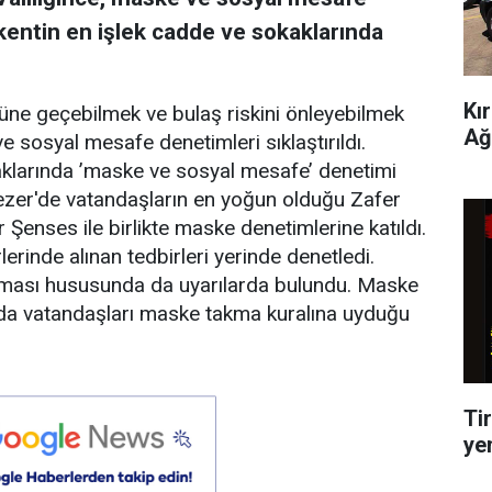
r, kentin en işlek cadde ve sokaklarında
Kı
üne geçebilmek ve bulaş riskini önleyebilmek
Ağ
e sosyal mesafe denetimleri sıklaştırıldı.
kaklarında ’maske ve sosyal mesafe’ denetimi
zer'de vatandaşların en yoğun olduğu Zafer
enses ile birlikte maske denetimlerine katıldı.
lerinde alınan tedbirleri yerinde denetledi.
ılması hususunda da uyarılarda bulundu. Maske
da vatandaşları maske takma kuralına uyduğu
Tir
ye