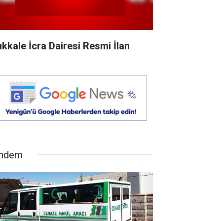
rıkkale İcra Dairesi Resmi İlan
ndem