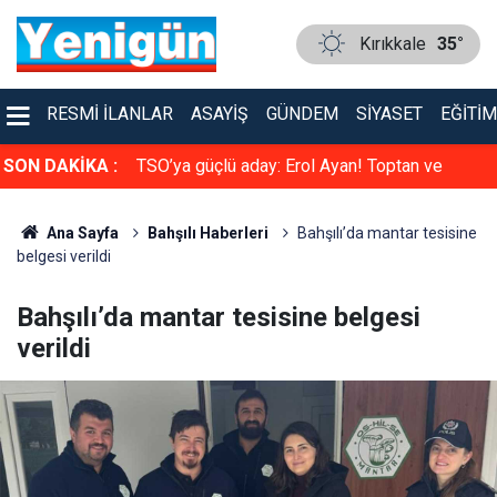
Kırıkkale
35°
RESMI İLANLAR
ASAYIŞ
GÜNDEM
SIYASET
EĞITIM
faya çarpıştı
SON DAKİKA :
TSO’ya güçlü aday: Erol Ayan! Toptan ve
Perakende Gıdacılar Grubunda yarışacak
Ana Sayfa
Bahşılı Haberleri
Bahşılı’da mantar tesisine
belgesi verildi
Bahşılı’da mantar tesisine belgesi
verildi