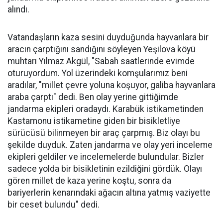
alındı.
Vatandaşların kaza sesini duyduğunda hayvanlara bir
aracın çarptığını sandığını söyleyen Yeşilova köyü
muhtarı Yılmaz Akgül, "Sabah saatlerinde evimde
oturuyordum. Yol üzerindeki komşularımız beni
aradılar, "millet çevre yoluna koşuyor, galiba hayvanlara
araba çarptı" dedi. Ben olay yerine gittiğimde
jandarma ekipleri oradaydı. Karabük istikametinden
Kastamonu istikametine giden bir bisikletliye
sürücüsü bilinmeyen bir araç çarpmış. Biz olayı bu
şekilde duyduk. Zaten jandarma ve olay yeri inceleme
ekipleri geldiler ve incelemelerde bulundular. Bizler
sadece yolda bir bisikletinin ezildiğini gördük. Olayı
gören millet de kaza yerine koştu, sonra da
bariyerlerin kenarındaki ağacın altına yatmış vaziyette
bir ceset bulundu" dedi.