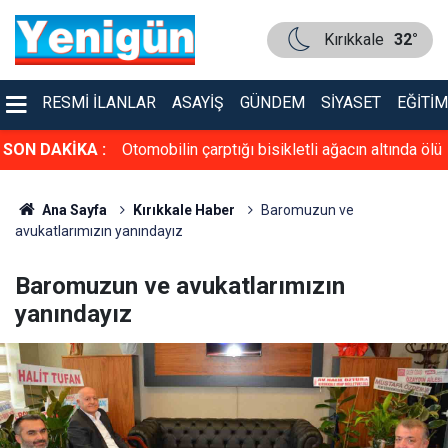
Kırıkkale
32°
RESMI İLANLAR
ASAYIŞ
GÜNDEM
SIYASET
EĞITIM
aşamını yitirdi
SON DAKİKA :
Otomobilin çarptığı bisikletli ağacın altında ölü
bulundu, kaçan sürücü kısa sürede yakalandı
Ana Sayfa
Kırıkkale Haber
Baromuzun ve
avukatlarımızın yanındayız
Baromuzun ve avukatlarımızın
yanındayız