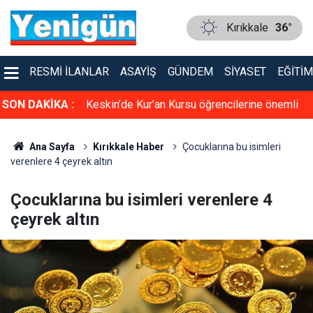
Kırıkkale
36°
RESMI İLANLAR
ASAYIŞ
GÜNDEM
SIYASET
EĞITIM
lara yaz
SON DAKİKA :
Keskin’de Kur’an Kursu öğrencilerine önemli
tavsiye
Ana Sayfa
Kırıkkale Haber
Çocuklarına bu isimleri
verenlere 4 çeyrek altın
Çocuklarına bu isimleri verenlere 4
çeyrek altın