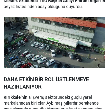
Meslek Grubunda TSO Başkan Adayı Emrah Doğan’ın
beyaz listesinden aday olduğunu duyurdu.
DAHA ETKİN BİR ROL ÜSTLENMEYE
HAZIRLANIYOR
Kırıkkale'nin
alışveriş sektöründeki güçlü yerel
markalarından biri olan Aybimaş, yıllardır perakende
gıda alanında sunduğu hizmetlerle kent ekonomisine