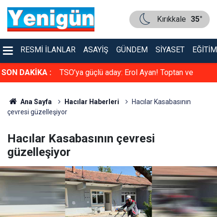
Kırıkkale
35°
RESMI İLANLAR
ASAYIŞ
GÜNDEM
SIYASET
EĞITIM
faya çarpıştı
SON DAKİKA :
TSO’ya güçlü aday: Erol Ayan! Toptan ve
Perakende Gıdacılar Grubunda yarışacak
Ana Sayfa
Hacılar Haberleri
Hacılar Kasabasının
çevresi güzelleşiyor
Hacılar Kasabasının çevresi
güzelleşiyor