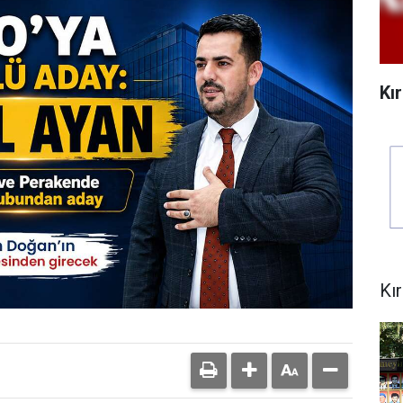
Kı
Kı