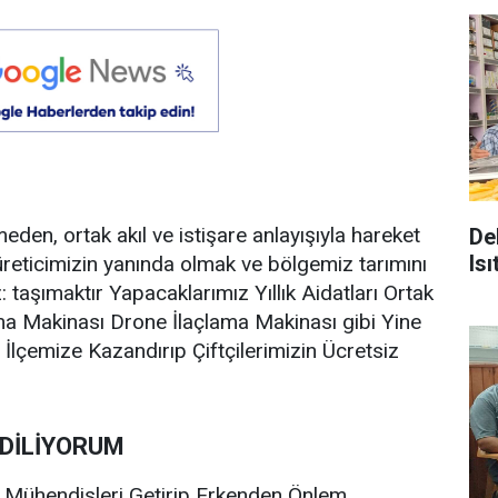
Z
den, ortak akıl ve istişare anlayışıyla hareket
De
Is
reticimizin yanında olmak ve bölgemiz tarımını
: taşımaktır Yapacaklarımız Yıllık Aidatları Ortak
ma Makinası Drone İlaçlama Makinası gibi Yine
ni İlçemize Kazandırıp Çiftçilerimizin Ücretsiz
 DİLİYORUM
m Mühendisleri Getirip Erkenden Önlem