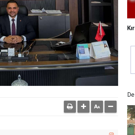
Kı
De