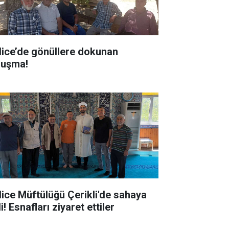
lice’de gönüllere dokunan
luşma!
lice Müftülüğü Çerikli'de sahaya
i! Esnafları ziyaret ettiler