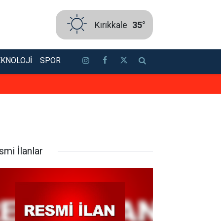
Kırıkkale
35°
EKNOLOJI
SPOR
TSO’ya güçlü aday: Erol Ayan! To
smi İlanlar