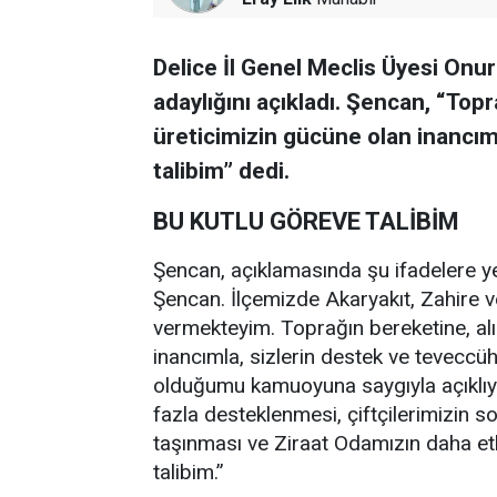
Delice İl Genel Meclis Üyesi Onur
adaylığını açıkladı. Şencan, “Topr
üreticimizin gücüne olan inancım
talibim” dedi.
BU KUTLU GÖREVE TALİBİM
Şencan, açıklamasında şu ifadelere ye
Şencan. İlçemizde Akaryakıt, Zahire v
vermekteyim. Toprağın bereketine, alı
inancımla, sizlerin destek ve teveccü
olduğumu kamuoyuna saygıyla açıklıy
fazla desteklenmesi, çiftçilerimizin sor
taşınması ve Ziraat Odamızın daha etk
talibim.”