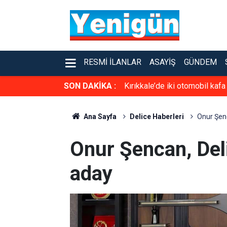
RESMI İLANLAR
ASAYIŞ
GÜNDEM
SON DAKİKA :
Kırıkkale’de iki otomobil kafa
Ana Sayfa
Delice Haberleri
Onur Şenc
Onur Şencan, Deli
aday