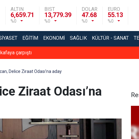
ALTIN
BIST
DOLAR
EURO
6,659.71
13,779.39
47.68
55.13
%0
%0
%0
%0
SIYASET
EĞITIM
EKONOMI
SAĞLIK
KÜLTÜR - SANAT
T
 kafaya çarpıştı
an, Delice Ziraat Odası’na aday
ce Ziraat Odası’na
Re