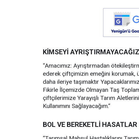
KİMSEYİ AYRIŞTIRMAYACAĞI
“Amacımız: Ayrıştırmadan ötekileştirme
ederek çiftçimizin emeğini korumak, ü
daha ileriye taşımaktır Yapacaklarımız
Fikirle İlçemizde Olmayan Taş Topla
çiftçilerimize Yarayışlı Tarım Aletleri
Kullanımını Sağlayacağım.”
BOL VE BEREKETLİ HASATLAR
“Tarımsal Mahsul Hastalıklarını Tarı