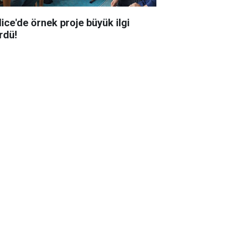
lice'de örnek proje büyük ilgi
rdü!