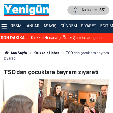
Kırıkkale
35°
RESMI İLANLAR
ASAYIŞ
GÜNDEM
SIYASET
EĞITIM
ı jandarma
SON DAKİKA :
Kırıkkaleli sanatçı Ömer Şahin’in acı günü:
Babası hayatını kaybetti
Ana Sayfa
Kırıkkale Haber
TSO'dan çocuklara bayram
ziyareti
TSO'dan çocuklara bayram ziyareti