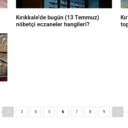
Kırıkkale’de bugün (13 Temmuz)
Kır
nöbetçi eczaneler hangileri?
top
3
4
5
6
7
8
9