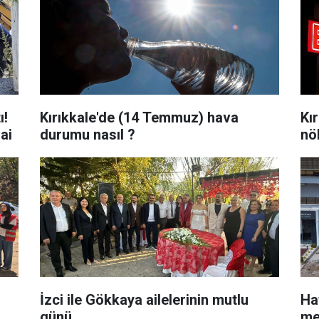
ı!
Kırıkkale'de (14 Temmuz) hava
Kı
ai
durumu nasıl ?
nö
İzci ile Gökkaya ailelerinin mutlu
Ha
günü
me