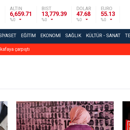
ALTIN
BIST
DOLAR
EURO
6,659.71
13,779.39
47.68
55.13
%0
%0
%0
%0
SIYASET
EĞITIM
EKONOMI
SAĞLIK
KÜLTÜR - SANAT
T
 kafaya çarpıştı