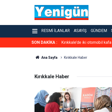
RESMI İLANLAR
ASAYIŞ
GÜNDEM
SON DAKİKA :
Kırıkkale’de iki otomobil kafa
Ana Sayfa
Kırıkkale Haber
Kırıkkale Haber