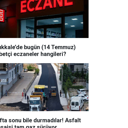
rıkkale’de bugün (14 Temmuz)
betçi eczaneler hangileri?
fta sonu bile durmadılar! Asfalt
saisi tam gaz sürüyor