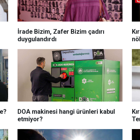
İrade Bizim, Zafer Bizim çadırı
Kı
duygulandırdı
nö
de?
DOA makinesi hangi ürünleri kabul
Kı
etmiyor?
Te