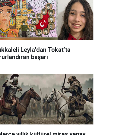
ıkkaleli Leyla’dan Tokat’ta
rurlandıran başarı
lerce yıllık kültürel miras yapay