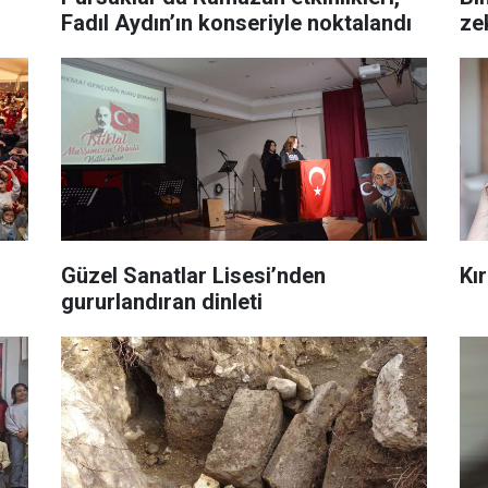
Fadıl Aydın’ın konseriyle noktalandı
ze
Güzel Sanatlar Lisesi’nden
Kır
gururlandıran dinleti