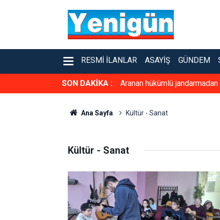
RESMI İLANLAR
ASAYIŞ
GÜNDEM
SON DAKİKA :
Aranan hükümlü jandarmadan
Ana Sayfa
Kültür - Sanat
Kültür - Sanat