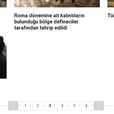
Roma dönemine ait kalıntıların
Tü
bulunduğu bölge defineciler
tarafından tahrip edildi
1
2
3
4
5
6