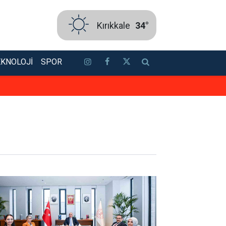
Kırıkkale
34°
EKNOLOJI
SPOR
İsmail Balaban başpehlivan oldu