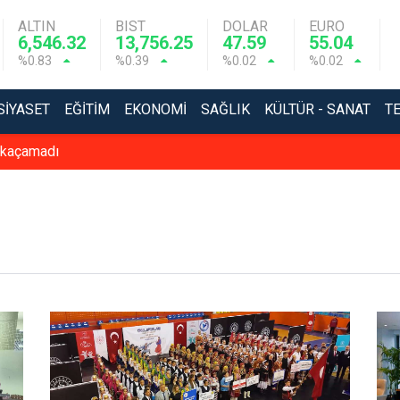
ALTIN
BIST
DOLAR
EURO
6,546.32
13,756.25
47.59
55.04
%0.83
%0.39
%0.02
%0.02
SIYASET
EĞITIM
EKONOMI
SAĞLIK
KÜLTÜR - SANAT
T
 kaçamadı