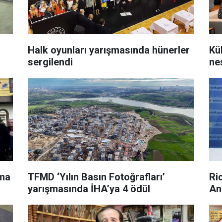
Halk oyunları yarışmasında hünerler
Kü
sergilendi
ne
şma
TFMD ‘Yılın Basın Fotoğrafları’
Ri
yarışmasında İHA’ya 4 ödül
An