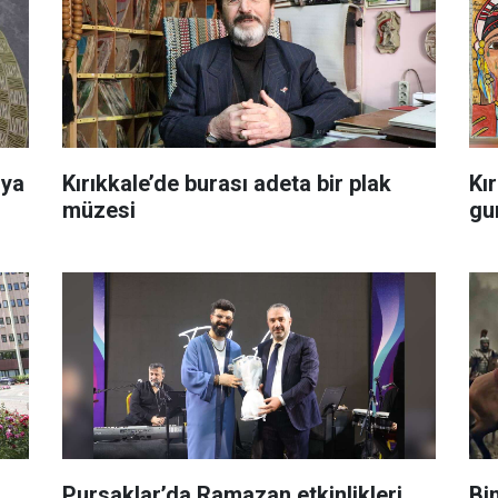
uya
Kırıkkale’de burası adeta bir plak
Kır
müzesi
gu
Pursaklar’da Ramazan etkinlikleri,
Bin