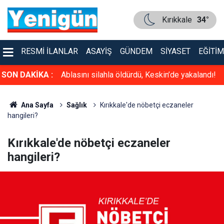
Kırıkkale
34°
RESMI İLANLAR
ASAYIŞ
GÜNDEM
SIYASET
EĞITIM
arını
SON DAKİKA :
Ablasını silahla öldürdü, Keskin’de yakalandı!
eceğiz!”
Ana Sayfa
Sağlık
Kırıkkale'de nöbetçi eczaneler
hangileri?
Kırıkkale'de nöbetçi eczaneler
hangileri?