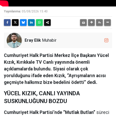
Yayınlanma:
05/08/2026 15:40
Eray Elik
Muhabir
Cumhuriyet Halk Partisi Merkez İlçe Başkanı Yücel
Kızık, Kırıkkale TV Canlı yayınında önemli
açıklamalarda bulundu. Siyasi olarak çok
yorulduğunu ifade eden Kızık, “Ayrışmaların acısı
geçmişte halkımız bize bedelini ödetti” dedi.
YÜCEL KIZIK, CANLI YAYINDA
SUSKUNLUĞUNU BOZDU
Cumhuriyet Halk Partisi’nde “Mutlak Butlan”
süreci