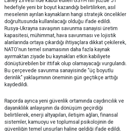
Lahey Zirvesi'nde kabul edilen GSYH'nin yüzde 5'i
hedefiyle yeni bir boyut kazandığı belirtilirken, asıl
meselenin ayrılan kaynakların hangi stratejik öncelikler
doğrultusunda kullanılacağı olduğu ifade edildi.
Rusya-Ukrayna savaşının savunma sanayisi üretim
kapasitesi, mühimmat, hava savunması ve lojistik
alanlarında ortaya çıkardığı ihtiyaçlara dikkat çekilerek,
NATO'nun temel sınamasının daha fazla kaynak
ayırmaktan ziyade bu kaynakları etkin kabiliyete
dönüştürebilen bir ittifak olup olamayacağı vurgulandı.
Bu çerçevede savunma sanayisinde "üç boyutlu
derinlik" yaklaşımının öneminin gün geçtikçe arttığı
kaydedildi.
Raporda ayrıca yeni güvenlik ortamında caydırıcılık ve
dayanıklılık anlayışının da dönüşüm geçirdiği
belirtilerek, enerji altyapıları, iletişim ağları, finansal
sistemler, kamuoyu ve toplumsal psikolojinin de
güvenliğin temel unsurları haline geldiği ifade edildi.