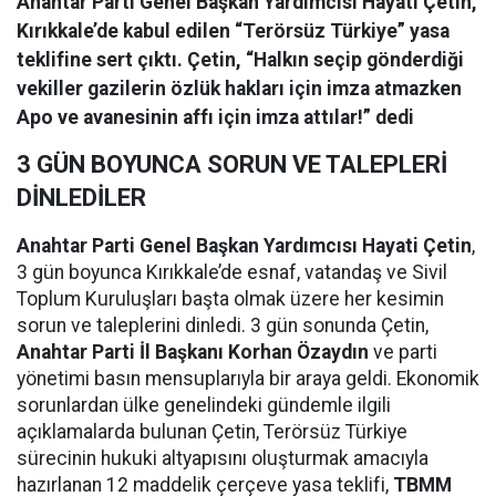
Anahtar Parti Genel Başkan Yardımcısı Hayati Çetin,
Kırıkkale’de kabul edilen “Terörsüz Türkiye” yasa
teklifine sert çıktı. Çetin, “Halkın seçip gönderdiği
vekiller gazilerin özlük hakları için imza atmazken
Apo ve avanesinin affı için imza attılar!” dedi
3 GÜN BOYUNCA SORUN VE TALEPLERİ
DİNLEDİLER
Anahtar Parti Genel Başkan Yardımcısı Hayati Çetin
,
3 gün boyunca Kırıkkale’de esnaf, vatandaş ve Sivil
Toplum Kuruluşları başta olmak üzere her kesimin
sorun ve taleplerini dinledi. 3 gün sonunda Çetin,
Anahtar Parti İl Başkanı Korhan Özaydın
ve parti
yönetimi basın mensuplarıyla bir araya geldi. Ekonomik
sorunlardan ülke genelindeki gündemle ilgili
açıklamalarda bulunan Çetin, Terörsüz Türkiye
sürecinin hukuki altyapısını oluşturmak amacıyla
hazırlanan 12 maddelik çerçeve yasa teklifi,
TBMM