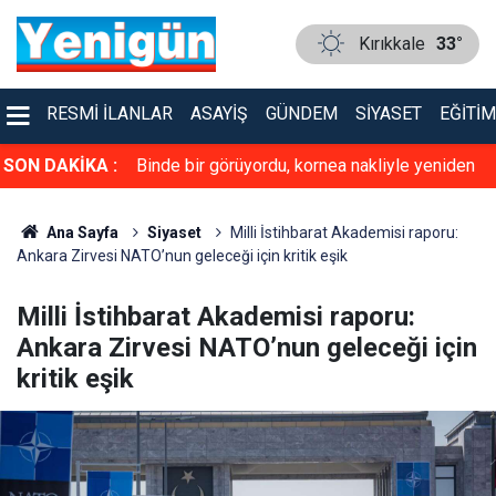
Kırıkkale
33°
RESMI İLANLAR
ASAYIŞ
GÜNDEM
SIYASET
EĞITIM
 Festival
SON DAKİKA :
Binde bir görüyordu, kornea nakliyle yeniden
ce uzunlukta
hayata tutundu
Ana Sayfa
Siyaset
Milli İstihbarat Akademisi raporu:
Ankara Zirvesi NATO’nun geleceği için kritik eşik
Milli İstihbarat Akademisi raporu:
Ankara Zirvesi NATO’nun geleceği için
kritik eşik