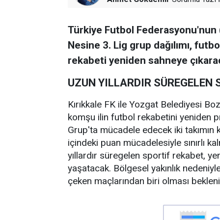
Türkiye Futbol Federasyonu'nun 
Nesine 3. Lig grup dağılımı, futb
rekabeti yeniden sahneye çıkara
UZUN YILLARDIR SÜREGELEN 
Kırıkkale FK ile Yozgat Belediyesi Bozo
komşu ilin futbol rekabetini yeniden p
Grup'ta mücadele edecek iki takımın 
içindeki puan mücadelesiyle sınırlı ka
yıllardır süregelen sportif rekabet, 
yaşatacak. Bölgesel yakınlık nedeniy
çeken maçlarından biri olması bekleni