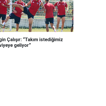
gin Çalışır: “Takım istediğimiz
viyeye geliyor”