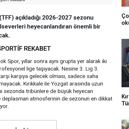
Ço
(TFF) açıkladığı 2026-2027 sezonu
ok
olseverleri heyecanlandıran önemli bir
cak.
SPORTİF REKABET
k Spor, yıllar sonra aynı grupta yer alarak iki
rofesyonel lige taşıyacak. Nesine 3. Lig 3.
karşı karşıya gelecek olması, sadece saha
lmayacak. Kırıkkale ile Yozgat arasında uzun
yeni sezonda tribünlere de büyük heyecan
Kı
le deplasman atmosferinin de sezonun en dikkat
Tür
yor.