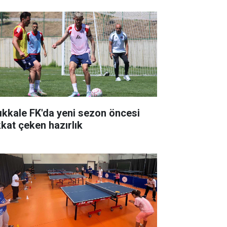
rıkkale FK'da yeni sezon öncesi
kkat çeken hazırlık