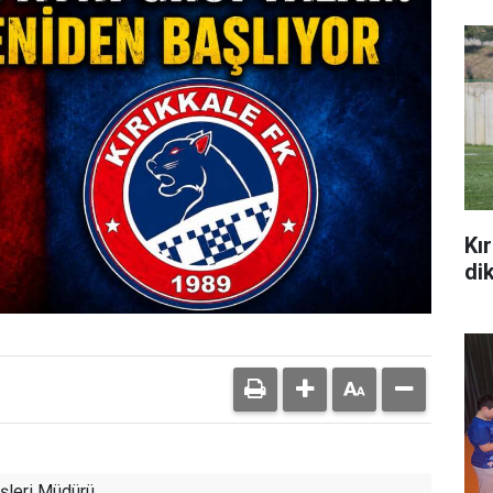
Kı
di
şleri Müdürü