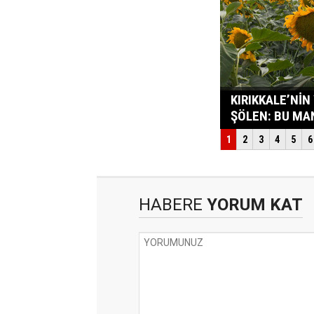
HABERE
YORUM KAT